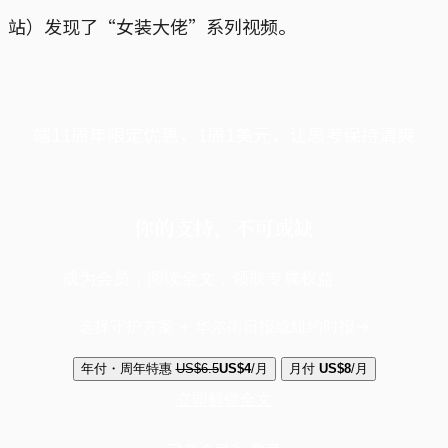
站）发现了“女装大佬”系列视频。
端11周年限定优惠，1周1美元，让思考保持清爽
你的支持，不可或缺
成为会员，阅读全文，领取专属权益
选择守护方案 + 华尔街日报或纽约时报
年付・周年特惠
US$6.5
US$4
/月
月付
US$8
/月
立即解锁全文