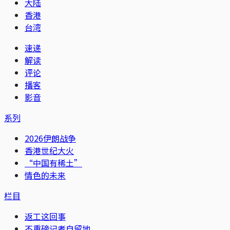
大陆
香港
台湾
速递
解读
评论
播客
影音
系列
2026伊朗战争
香港世纪大火
“中国有稀土”
情色的未来
栏目
返工这回事
不重磅记者自留地