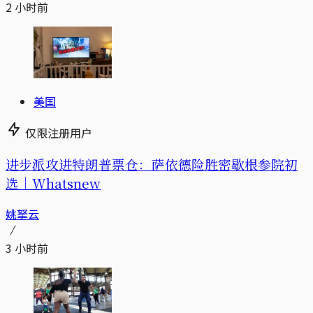
2 小时前
美国
仅限注册用户
进步派攻进特朗普票仓：萨依德险胜密歇根参院初
选｜Whatsnew
姚拏云
3 小时前