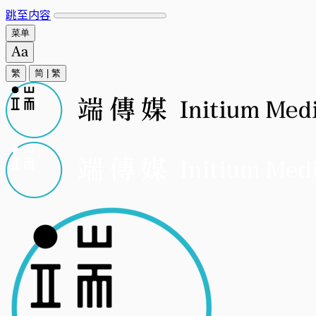
跳至内容
菜单
繁
简
|
繁