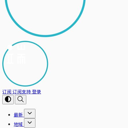
订阅
订阅支持
登录
最新
地域