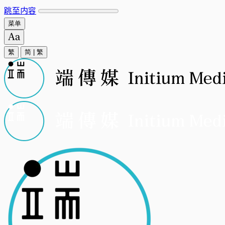
跳至内容
菜单
繁
简
|
繁