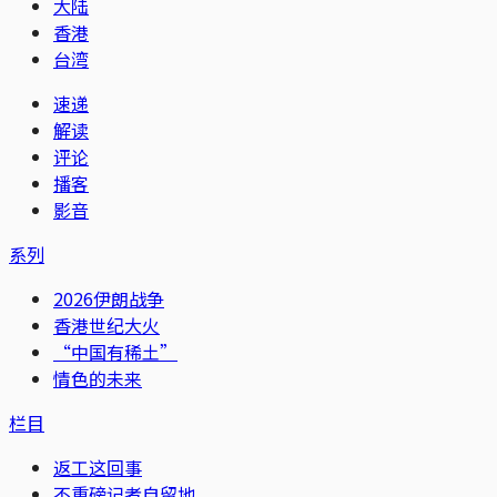
大陆
香港
台湾
速递
解读
评论
播客
影音
系列
2026伊朗战争
香港世纪大火
“中国有稀土”
情色的未来
栏目
返工这回事
不重磅记者自留地