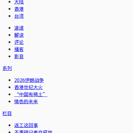
大陆
香港
台湾
速递
解读
评论
播客
影音
系列
2026伊朗战争
香港世纪大火
“中国有稀土”
情色的未来
栏目
返工这回事
不重磅记者自留地