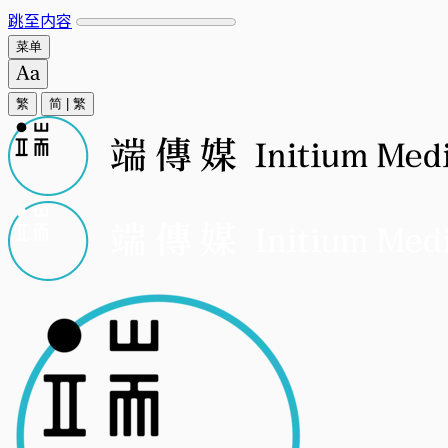
跳至内容
菜单
繁
简
|
繁