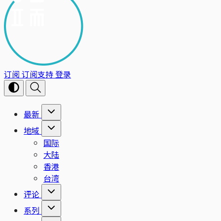
订阅
订阅支持
登录
最新
地域
国际
大陆
香港
台湾
评论
系列