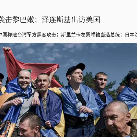
袭击黎巴嫩；泽连斯基出访美国
中国称遭台湾军方黑客攻击；斯里兰卡左翼领袖当选总统；日本