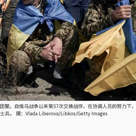
家人团聚。自俄乌战争以来第57次交换战俘，在协调人员的努力下
da Liberova/Libkos/Getty Images