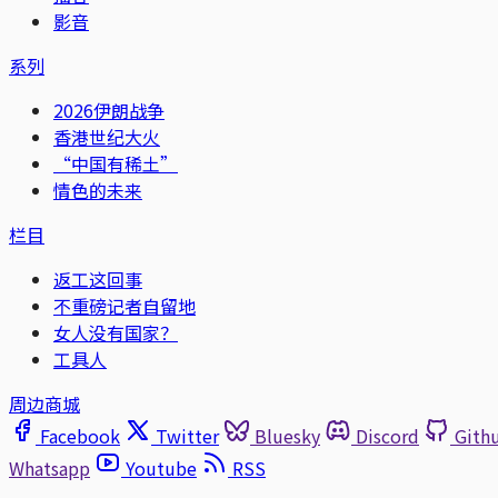
影音
系列
2026伊朗战争
香港世纪大火
“中国有稀土”
情色的未来
栏目
返工这回事
不重磅记者自留地
女人没有国家？
工具人
周边商城
Facebook
Twitter
Bluesky
Discord
Gith
Whatsapp
Youtube
RSS