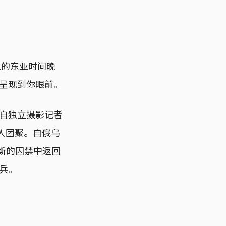
五的东亚时间晚
呈现到你眼前。
自独立摄影记者
与家人团聚。自俄乌
罗斯的囚禁中返回
兵。