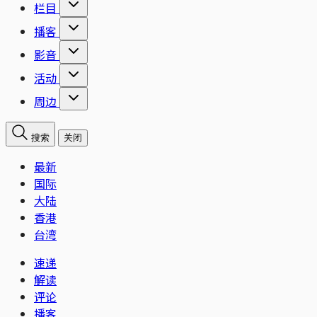
栏目
播客
影音
活动
周边
搜索
关闭
最新
国际
大陆
香港
台湾
速递
解读
评论
播客