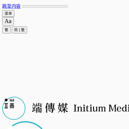
跳至内容
菜单
繁
简
|
繁