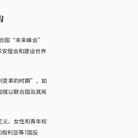
构
联合国“未来峰会”
括改革安理会和建设世界
刻变革的时期”，如
加强以联合国及其宪
正义、女性和青年权
和叙利亚等7国反