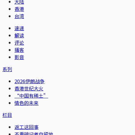
大陆
香港
台湾
速递
解读
评论
播客
影音
系列
2026伊朗战争
香港世纪大火
“中国有稀土”
情色的未来
栏目
返工这回事
不重磅记者自留地