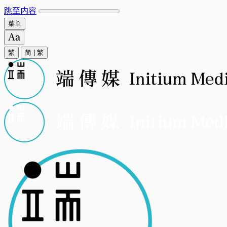
跳至内容
菜单
繁
简
|
繁