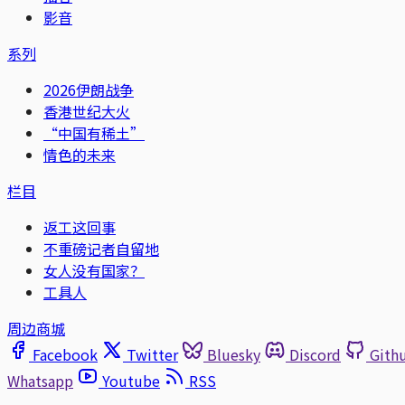
影音
系列
2026伊朗战争
香港世纪大火
“中国有稀土”
情色的未来
栏目
返工这回事
不重磅记者自留地
女人没有国家？
工具人
周边商城
Facebook
Twitter
Bluesky
Discord
Gith
Whatsapp
Youtube
RSS