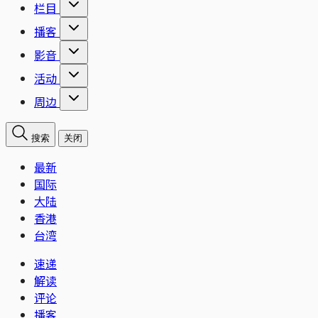
栏目
播客
影音
活动
周边
搜索
关闭
最新
国际
大陆
香港
台湾
速递
解读
评论
播客