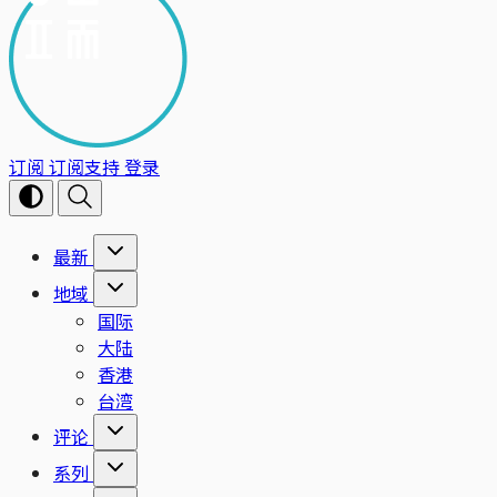
订阅
订阅支持
登录
最新
地域
国际
大陆
香港
台湾
评论
系列