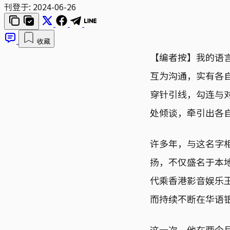
刊登于:
2024-06-26
收藏
【编者按】我的语
互为沟通，实有各
穿针引线，勾连与
处倾谈，牵引出各
许多年，与这名字
扬，不仅盛名于本
代乘香港影音娱乐
而持续不断在华语
这一次，他在两个