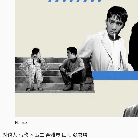
None
对谈人 马欣 木卫二 余雅琴 红眼 张书玮