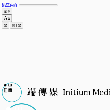
跳至内容
菜单
繁
简
|
繁