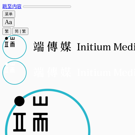
跳至内容
菜单
繁
简
|
繁