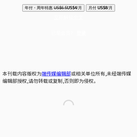
年付・周年特惠
US$6.5
US$4
/月
月付
US$8
/月
立即解锁全文
已是会员？
登录
本刊载内容版权为
端传媒编辑部
或相关单位所有,未经端传媒
编辑部授权,请勿转载或复制,否则即为侵权。