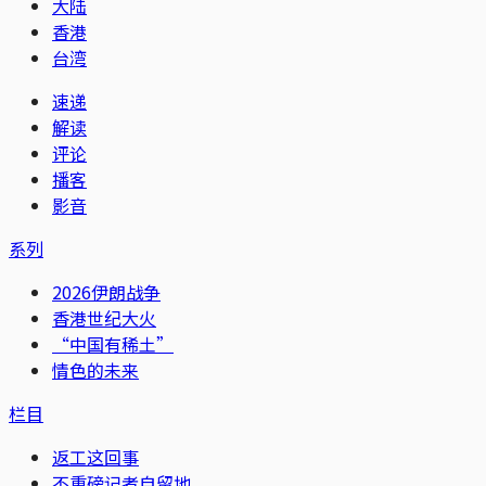
大陆
香港
台湾
速递
解读
评论
播客
影音
系列
2026伊朗战争
香港世纪大火
“中国有稀土”
情色的未来
栏目
返工这回事
不重磅记者自留地