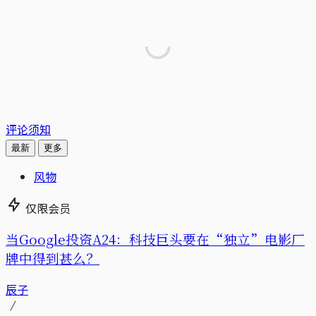
评论须知
最新
更多
风物
仅限会员
当Google投资A24：科技巨头要在“独立”电影厂
牌中得到甚么？
辰子