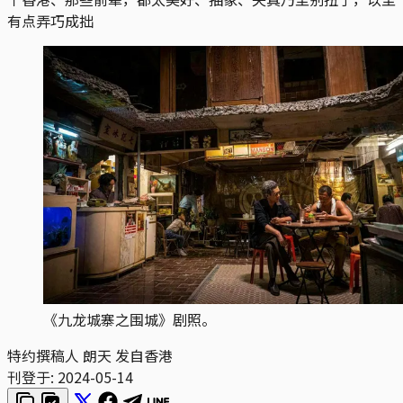
有点弄巧成拙
《九龙城寨之围城》剧照。
特约撰稿人 朗天 发自香港
刊登于:
2024-05-14