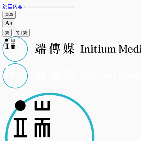
跳至内容
菜单
繁
简
|
繁