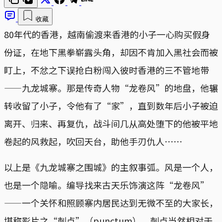
收藏
80年代的香港，越南偷渡来香港的小子一心购买假身
份证，在地下黑拳崭露头角，却因不肯加入黑社会而被
盯上，不忿之下误抢白粉闯入彼时香港的三不管地带
——九龙城寨。那是传奇人物“龙卷风”的地盘，他辗
转收留了小子，令他有了“家”，直到数年后小子被迫
离开、归来、再复仇，战斗间几从高处堕下的他被平地
卷起的风救起，吹回天台，助他手刃仇人⋯⋯
以上是《九龙城寨之围城》的主叙事弧。风是一个人，
也是一个隐喻。编导找来古天乐饰演这阵“龙卷风”
——一个关怀和照顾寨内居民达到无微不至的大家长，
堪称影片之“刺点”（punctum）。刺点当然相对于