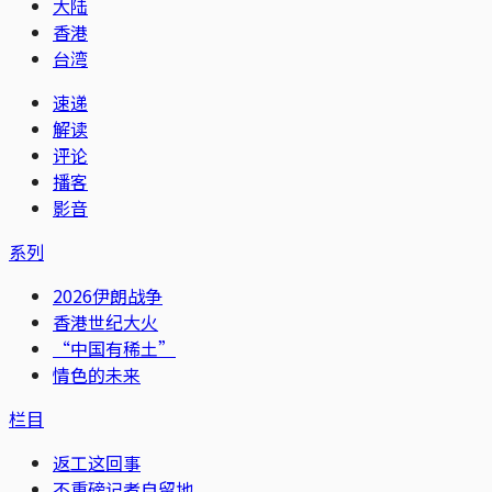
大陆
香港
台湾
速递
解读
评论
播客
影音
系列
2026伊朗战争
香港世纪大火
“中国有稀土”
情色的未来
栏目
返工这回事
不重磅记者自留地