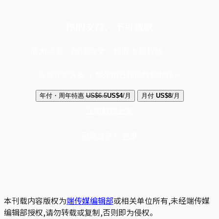
你的支持，不可或缺
成为会员，阅读全文，领取专属权益
选择守护方案 + 华尔街日报或纽约时报
年付・周年特惠
US$6.5
US$4
/月
月付
US$8
/月
立即解锁全文
已是会员？
登录
本刊载内容版权为
端传媒编辑部
或相关单位所有,未经端传媒
编辑部授权,请勿转载或复制,否则即为侵权。