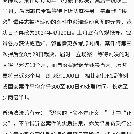
案陈词。案件原订同年10月颁下裁决，其后一度改至
11月，后因郭官希望等待上诉法庭在另一宗牵涉“快
必”谭得志被指煽动的案件中澄清煽动意图的元素，裁
决日子再改为2024年4月20日。上月底有传媒报导，控
辩各方获法庭通知，郭官需更多考虑时间，案件将第三
次押后至8月29日裁决，届时“立场案”等待判决的时
间将已超过10个月，而自落案起诉至裁决当天，历时
更将已近33个月，即超过1000日，相比起其他反修例
或国安案件平均介乎300至400日的处理时间，长达至
少两倍半
1
。
普通法法谚有云：“迟来的正义不是正义。”此中“正
义”，不单指诉讼案件的实质结果，亦关乎身负秉行公