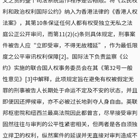
义之责的整个司法系统运作程序是否畅顺。将《公民权
利和政治权利国际公约》纳入为香港法律的《香港人权
法案》，其第10条保证任何人都有权受独立无私之法
庭公正公开审问，而第11(2)(c)条则具体规定，刑事案
件被告人应“立即受审，不得无故稽延”，作为最低限
度之公平审讯权利保障[2]。国际法下负责监察《公
约》实施的联合国人权事务委员会在其《第32号一般
性意见》[3]中解释，此项规定旨在避免有权被假定无
罪的刑事被告人长期处于命运不定及不安的状态，并且
即便因还押候审，亦不必被过长地剥夺人身自由。英联
邦枢密院和纽西兰最高法院因此都曾言，尽早接受审判
固然往往与审判的公平性紧密相关，但两者是各自须独
立捍卫的权利，纵然案件的延误并无直接对审判造成不