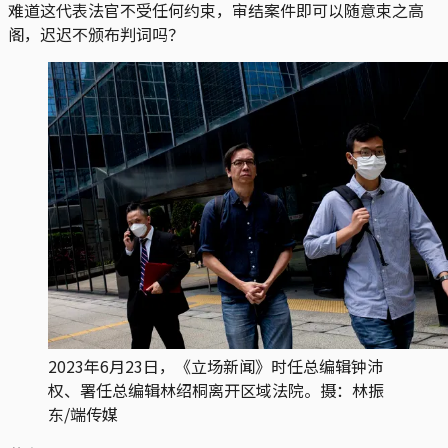
难道这代表法官不受任何约束，审结案件即可以随意束之高
阁，迟迟不颁布判词吗？
2023年6月23日，《立场新闻》时任总编辑钟沛
权、署任总编辑林绍桐离开区域法院。摄：林振
东/端传媒