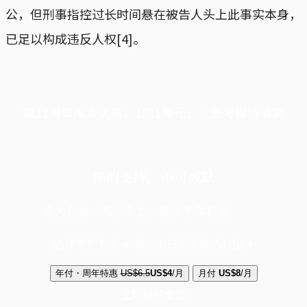
公，但刑事指控过长时间悬在被告人头上此事实本身，
已足以构成违反人权[4]。
端11周年限定优惠，1周1美元，让思考保持清爽
你的支持，不可或缺
成为会员，阅读全文，领取专属权益
选择守护方案 + 华尔街日报或纽约时报
年付・周年特惠
US$6.5
US$4
/月
月付
US$8
/月
立即解锁全文