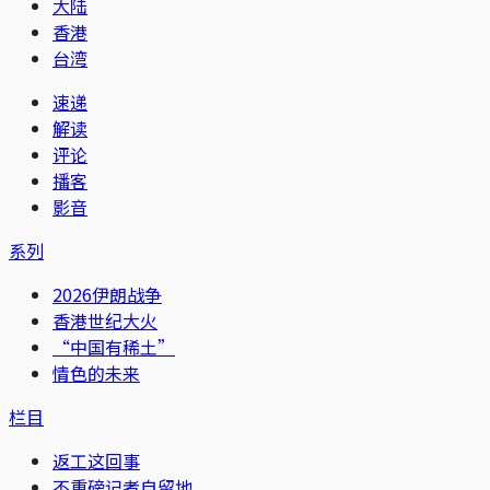
大陆
香港
台湾
速递
解读
评论
播客
影音
系列
2026伊朗战争
香港世纪大火
“中国有稀土”
情色的未来
栏目
返工这回事
不重磅记者自留地