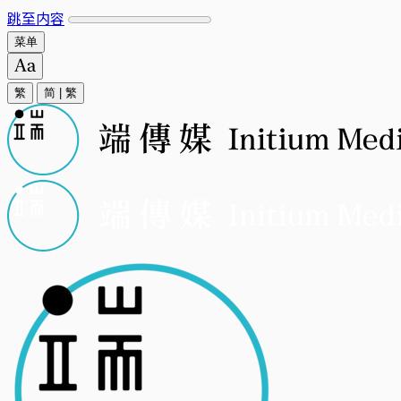
跳至内容
菜单
繁
简
|
繁