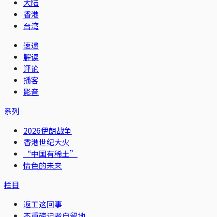
大陆
香港
台湾
速递
解读
评论
播客
影音
系列
2026伊朗战争
香港世纪大火
“中国有稀土”
情色的未来
栏目
返工这回事
不重磅记者自留地