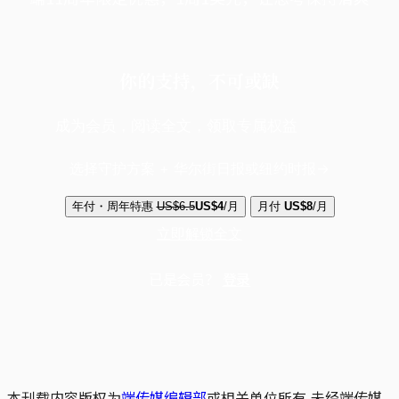
你的支持，不可或缺
成为会员，阅读全文，领取专属权益
选择守护方案 + 华尔街日报或纽约时报
年付・周年特惠
US$6.5
US$4
/月
月付
US$8
/月
立即解锁全文
已是会员？
登录
本刊载内容版权为
端传媒编辑部
或相关单位所有,未经端传媒