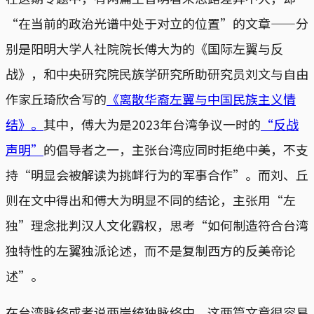
“在当前的政治光谱中处于对⽴的位置”的文章——分
别是阳明大学⼈社院院长傅大为的《国际左翼与反
战》，和中央研究院⺠族学研究所助研究员刘文与自由
作家丘琦欣合写的
《离散华裔左翼与中国民族主义情
结》。
其中，傅大为是2023年台湾争议一时的
“反战
声明”
的倡导者之一，主张台湾应同时拒绝中美，不支
持“明显会被解读为挑衅行为的军事合作”。而刘、丘
则在文中得出和傅大为明显不同的结论，主张用“左
独”理念批判汉人文化霸权，思考“如何制造符合台湾
独特性的左翼独派论述，⽽不是复制西⽅的反美帝论
述”。
在台湾脉络或者说两岸统独脉络中，这两篇文章很容易