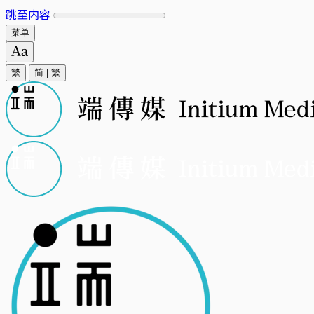
跳至内容
菜单
繁
简
|
繁