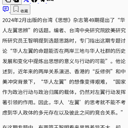
收藏
2024年2月出版的台湾《思想》杂志第49期提出了“华
人左翼思辨”的话题。编者、台湾中央研究院欧美研究
所研究员王智明提到选题思路时，专门指出这期专题讨
论“华⼈左翼的命题能否在两岸三地与华⼈社群的历史
发展和变化中提炼出思想的意义与⾏动的可能”。他论
述到，近年来的两岸关系演进、香港的“反修例”和中
美冲突背景下，“华人左翼”的想像变得艰难，“国家
作为政治⾏动与政治归属的载体，仍然对左翼⾏动发挥
著引领的作⽤。因此，华⼈‘左翼’的思考就不能不考
虑到华⼈政体的多元存在以及彼此之间的竞合关系。”
在这期专题中，有两篇王智明看来思路差异不大，却