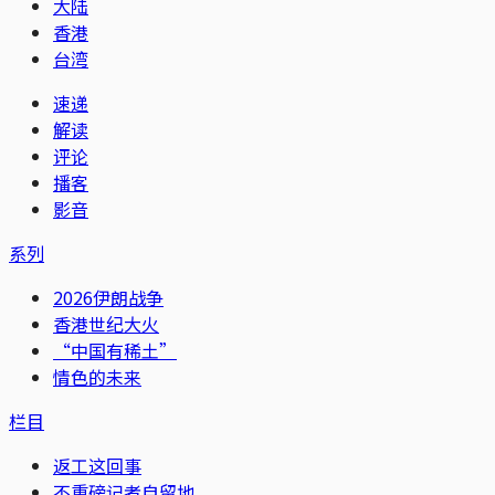
大陆
香港
台湾
速递
解读
评论
播客
影音
系列
2026伊朗战争
香港世纪大火
“中国有稀土”
情色的未来
栏目
返工这回事
不重磅记者自留地