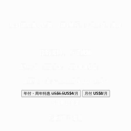
端11周年限定优惠，1周1美元，让思考保持清爽
你的支持，不可或缺
成为会员，阅读全文，领取专属权益
选择守护方案 + 华尔街日报或纽约时报
年付・周年特惠
US$6.5
US$4
/月
月付
US$8
/月
立即解锁全文
已是会员？
登录