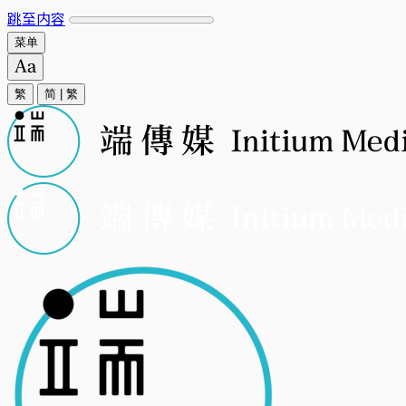
跳至内容
菜单
繁
简
|
繁