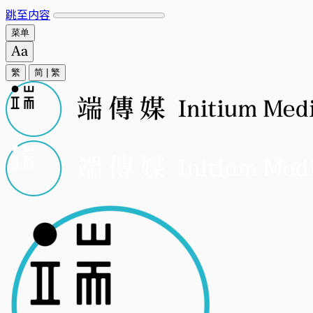
跳至内容
菜单
繁
简
|
繁