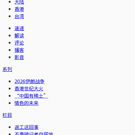
大陆
香港
台湾
速递
解读
评论
播客
影音
系列
2026伊朗战争
香港世纪大火
“中国有稀土”
情色的未来
栏目
返工这回事
不重磅记者自留地