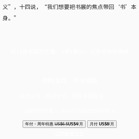
义”，十四说，“我们想要把书展的焦点带回‘书’本
身。”
端11周年限定优惠，1周1美元，让思考保持清爽
你的支持，不可或缺
成为会员，阅读全文，领取专属权益
选择守护方案 + 华尔街日报或纽约时报
年付・周年特惠
US$6.5
US$4
/月
月付
US$8
/月
立即解锁全文