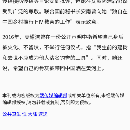
传播疾病传播等言论受到批评，但她在艾滋防治届仍然
受到广泛的尊敬。联合国前秘书长安南曾向她“独自在
中国乡村推行 HIV 教育的工作”表示致意。
2016年，高耀洁曾在一份公开声明中指希望自己身后
被火化、不留坟，不举行任何仪式，指“我生前的建树
和去世不应成为他人沽名钓誉的工具”。同时，她还
说，希望自己的骨灰被带回中国洒在黄河上。
本刊载内容版权为
端传媒编辑部
或相关单位所有,未经端传媒
编辑部授权,请勿转载或复制,否则即为侵权。
公共卫生
性
大陆
速递