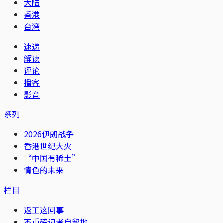
大陆
香港
台湾
速递
解读
评论
播客
影音
系列
2026伊朗战争
香港世纪大火
“中国有稀土”
情色的未来
栏目
返工这回事
不重磅记者自留地