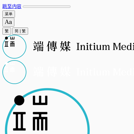
跳至内容
菜单
繁
简
|
繁