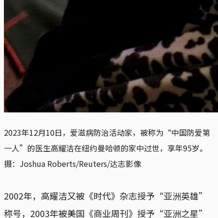
2023年12月10日，爱滋病防治活动家，被称为“中国防爱第
一人”的医生高耀洁在纽约曼哈顿的家中过世，享年95岁。
摄：Joshua Roberts/Reuters/达志影像
2002年，高耀洁又被《时代》杂志授予“亚洲英雄”
称号，2003年被美国《商业周刊》授予“亚洲之星”