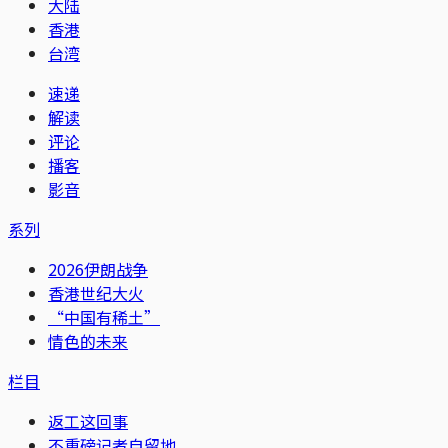
大陆
香港
台湾
速递
解读
评论
播客
影音
系列
2026伊朗战争
香港世纪大火
“中国有稀土”
情色的未来
栏目
返工这回事
不重磅记者自留地