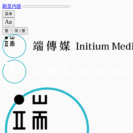
跳至内容
菜单
繁
简
|
繁