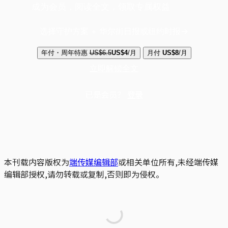
成为会员，阅读全文，领取专属权益
选择守护方案 + 华尔街日报或纽约时报
年付・周年特惠
US$6.5
US$4
/月
月付
US$8
/月
立即解锁全文
已是会员？
登录
本刊载内容版权为
端传媒编辑部
或相关单位所有,未经端传媒
编辑部授权,请勿转载或复制,否则即为侵权。