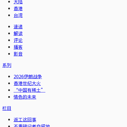
大陆
香港
台湾
速递
解读
评论
播客
影音
系列
2026伊朗战争
香港世纪大火
“中国有稀土”
情色的未来
栏目
返工这回事
不重磅记者自留地