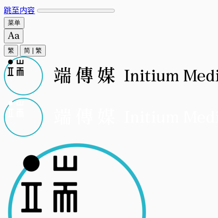
跳至内容
菜单
繁
简
|
繁