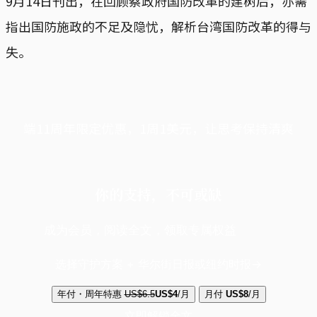
9月14日刊出，在回顾蔡政府国防改革的建树后，亦需
指出国防施政的不足及隐忧，解析台湾国防改革的得与
失。
端11周年限定优惠，1周1美元，让思考保持清爽
你的支持，不可或缺
成为会员，阅读全文，领取专属权益
选择守护方案 + 华尔街日报或纽约时报
年付・周年特惠
US$6.5
US$4
/月
月付
US$8
/月
立即解锁全文