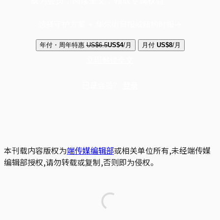
成为会员，阅读全文，领取专属权益
选择守护方案 + 华尔街日报或纽约时报
年付・周年特惠
US$6.5
US$4
/月
月付
US$8
/月
立即解锁全文
已是会员？
登录
本刊载内容版权为
端传媒编辑部
或相关单位所有,未经端传媒
编辑部授权,请勿转载或复制,否则即为侵权。