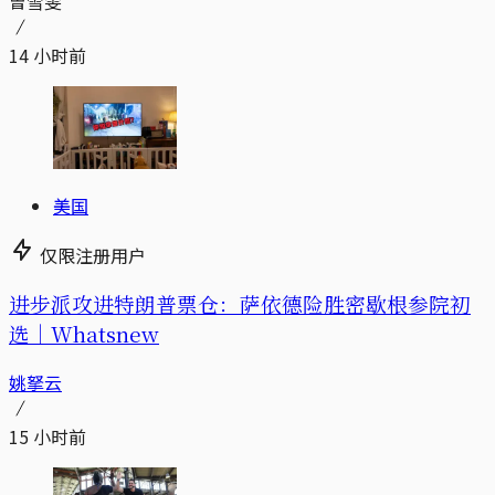
曾雪雯
14 小时前
美国
仅限注册用户
进步派攻进特朗普票仓：萨依德险胜密歇根参院初
选｜Whatsnew
姚拏云
15 小时前