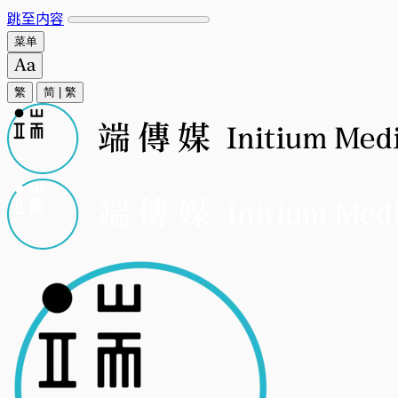
跳至内容
菜单
繁
简
|
繁