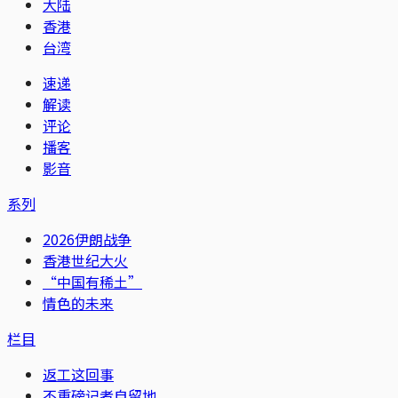
大陆
香港
台湾
速递
解读
评论
播客
影音
系列
2026伊朗战争
香港世纪大火
“中国有稀土”
情色的未来
栏目
返工这回事
不重磅记者自留地