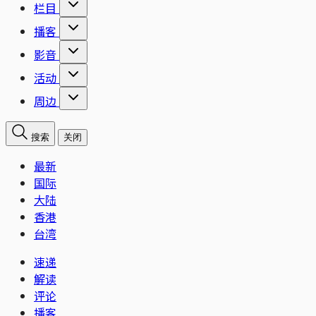
栏目
播客
影音
活动
周边
搜索
关闭
最新
国际
大陆
香港
台湾
速递
解读
评论
播客