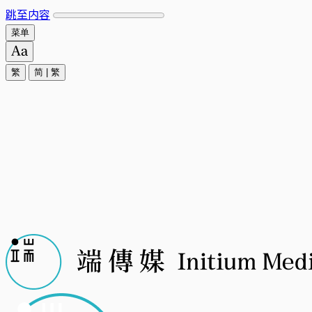
跳至内容
菜单
繁
简
|
繁