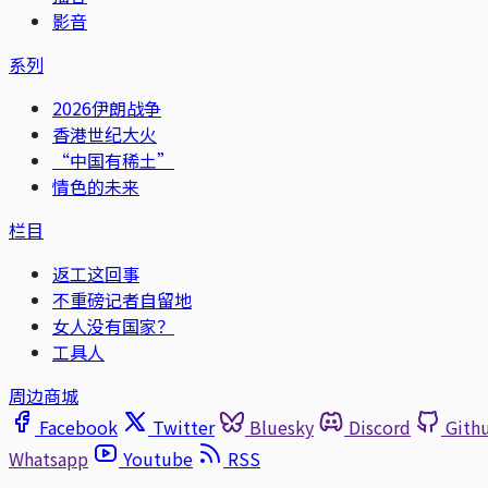
影音
系列
2026伊朗战争
香港世纪大火
“中国有稀土”
情色的未来
栏目
返工这回事
不重磅记者自留地
女人没有国家？
工具人
周边商城
Facebook
Twitter
Bluesky
Discord
Gith
Whatsapp
Youtube
RSS