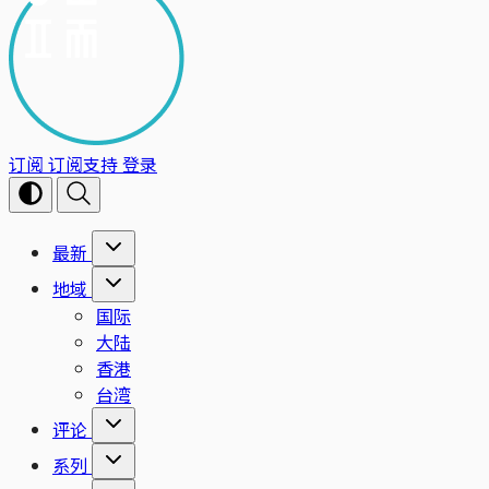
订阅
订阅支持
登录
最新
地域
国际
大陆
香港
台湾
评论
系列