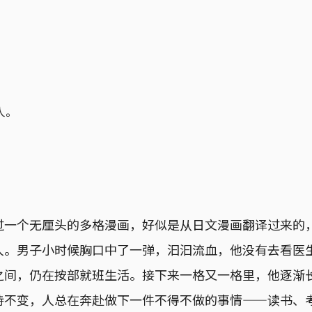
人。
过一个无厘头的多格漫画，好似是从日文漫画翻译过来的
人。男子小时候胸口中了一弹，汩汩流血，他没有去看医
之间，仍在按部就班生活。接下来一格又一格里，他逐渐
持不变，人总在奔赴做下一件不得不做的事情——读书、