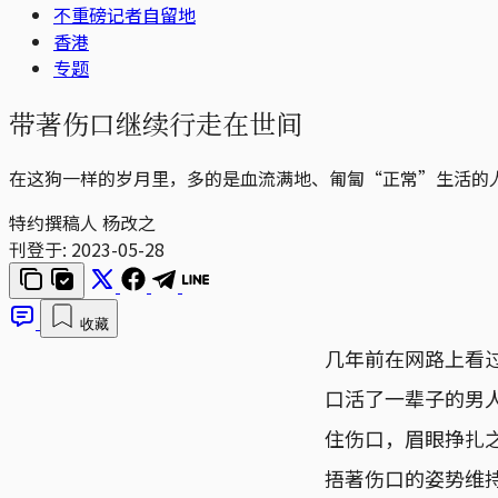
不重磅记者自留地
香港
专题
带著伤口继续行走在世间
在这狗一样的岁月里，多的是血流满地、匍匐“正常”生活的
特约撰稿人 杨改之
刊登于:
2023-05-28
收藏
几年前在网路上看
口活了一辈子的男
住伤口，眉眼挣扎
捂著伤口的姿势维