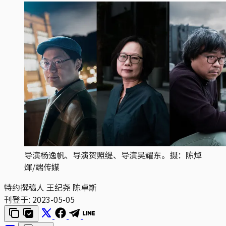
导演杨逸帆、导演贺照缇、导演吴耀东。摄：陈焯
煇/端传媒
特约撰稿人 王纪尧 陈卓斯
刊登于:
2023-05-05