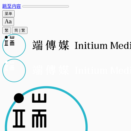
跳至内容
菜单
繁
简
|
繁