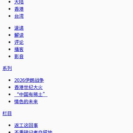
大陆
香港
台湾
速递
解读
评论
播客
影音
系列
2026伊朗战争
香港世纪大火
“中国有稀土”
情色的未来
栏目
返工这回事
不重磅记者自留地