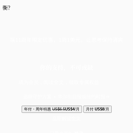
衡？
端11周年限定优惠，1周1美元，让思考保持清爽
你的支持，不可或缺
成为会员，阅读全文，领取专属权益
选择守护方案 + 华尔街日报或纽约时报
年付・周年特惠
US$6.5
US$4
/月
月付
US$8
/月
立即解锁全文