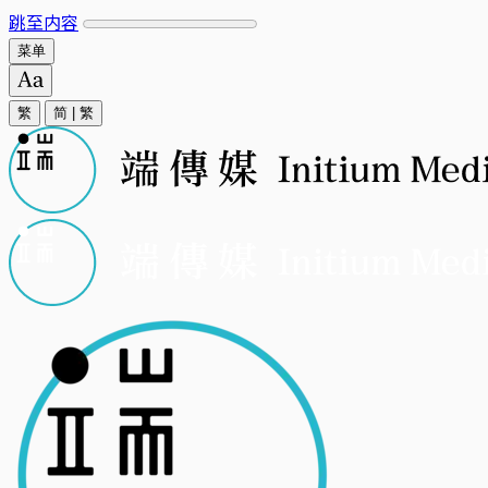
跳至内容
菜单
繁
简
|
繁