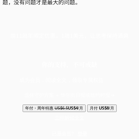
题，没有问题才是最大的问题。
端11周年限定优惠，1周1美元，让思考保持清爽
你的支持，不可或缺
成为会员，阅读全文，领取专属权益
选择守护方案 + 华尔街日报或纽约时报
年付・周年特惠
US$6.5
US$4
/月
月付
US$8
/月
立即解锁全文
已是会员？
登录