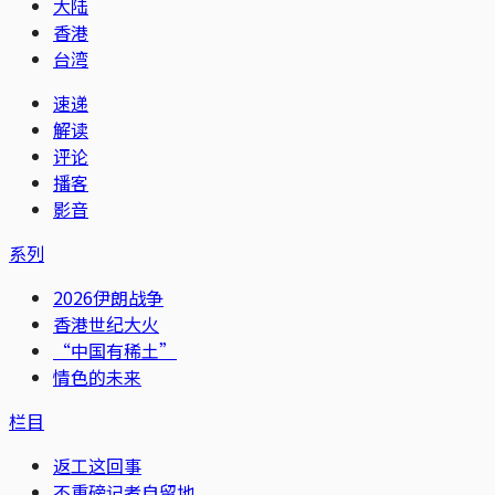
大陆
香港
台湾
速递
解读
评论
播客
影音
系列
2026伊朗战争
香港世纪大火
“中国有稀土”
情色的未来
栏目
返工这回事
不重磅记者自留地