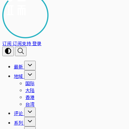
订阅
订阅支持
登录
最新
地域
国际
大陆
香港
台湾
评论
系列