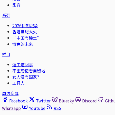
影音
系列
2026伊朗战争
香港世纪大火
“中国有稀土”
情色的未来
栏目
返工这回事
不重磅记者自留地
女人没有国家？
工具人
周边商城
Facebook
Twitter
Bluesky
Discord
Gith
Whatsapp
Youtube
RSS