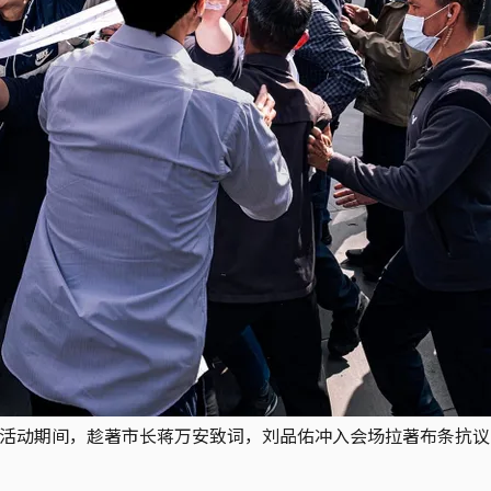
纪念活动期间，趁著市长蒋万安致词，刘品佑冲入会场拉著布条抗议