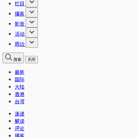
栏目
播客
影音
活动
周边
搜索
关闭
最新
国际
大陆
香港
台湾
速递
解读
评论
播客