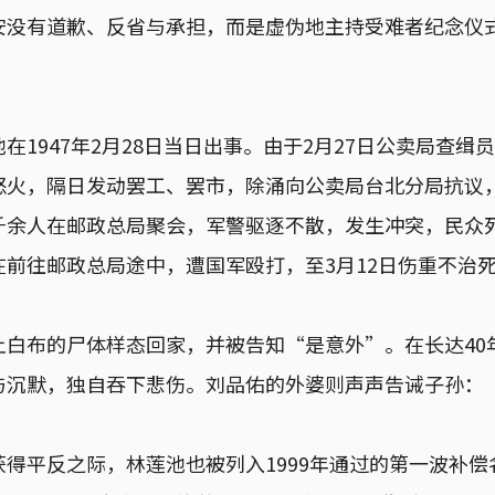
安没有道歉、反省与承担，而是虚伪地主持受难者纪念仪
在1947年2月28日当日出事。由于2月27日公卖局查缉
怒火，隔日发动罢工、罢市，除涌向公卖局台北分局抗议
千余人在邮政总局聚会，军警驱逐不散，发生冲突，民众死
在前往邮政总局途中，遭国军殴打，至3月12日伤重不治
上白布的尸体样态回家，并被告知“是意外”。在长达40
与沉默，独自吞下悲伤。刘品佑的外婆则声声告诫子孙：
得平反之际，林莲池也被列入1999年通过的第一波补