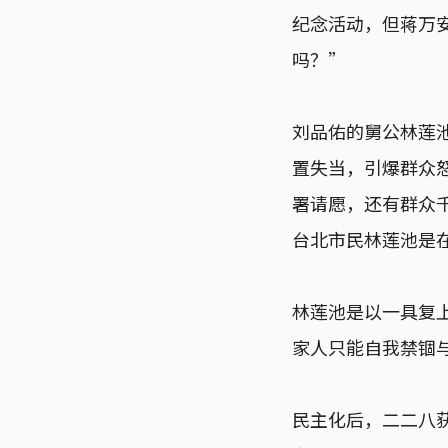
纪念活动，但蒋万
吗？”
刘品佑的舅公林莲池
置失当，引爆群众
署请愿，还有群众
台北市民林莲池是
林莲池是以一具复
家人只能自我禁锢
民主化后，二二八获