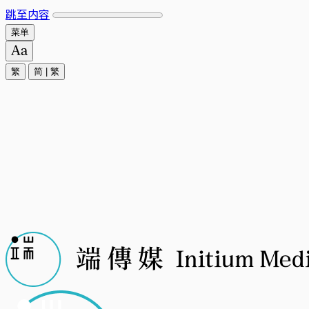
跳至内容
菜单
繁
简
|
繁