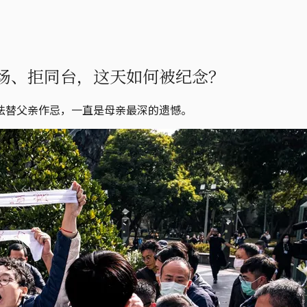
场、拒同台，这天如何被纪念？
法替父亲作忌，一直是母亲最深的遗憾。