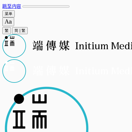
跳至内容
菜单
繁
简
|
繁