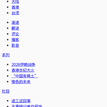
大陆
香港
台湾
速递
解读
评论
播客
影音
系列
2026伊朗战争
香港世纪大火
“中国有稀土”
情色的未来
栏目
返工这回事
不重磅记者自留地