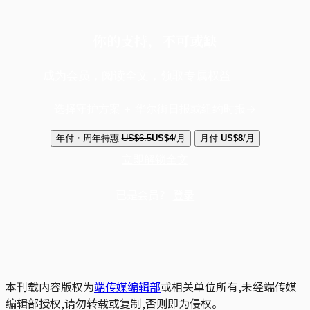
你的支持，不可或缺
成为会员，阅读全文，领取专属权益
选择守护方案 + 华尔街日报或纽约时报
年付・周年特惠
US$6.5
US$4
/月
月付
US$8
/月
立即解锁全文
已是会员？
登录
本刊载内容版权为
端传媒编辑部
或相关单位所有,未经端传媒
编辑部授权,请勿转载或复制,否则即为侵权。