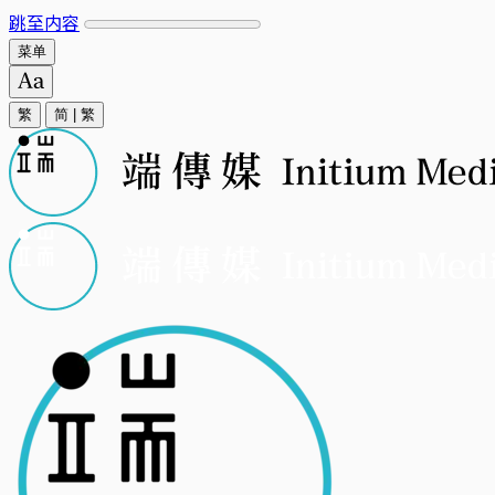
跳至内容
菜单
繁
简
|
繁