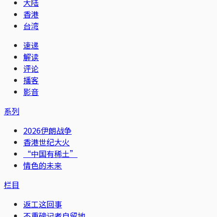
大陆
香港
台湾
速递
解读
评论
播客
影音
系列
2026伊朗战争
香港世纪大火
“中国有稀土”
情色的未来
栏目
返工这回事
不重磅记者自留地