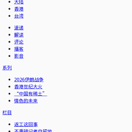
大陆
香港
台湾
速递
解读
评论
播客
影音
系列
2026伊朗战争
香港世纪大火
“中国有稀土”
情色的未来
栏目
返工这回事
不重磅记者自留地