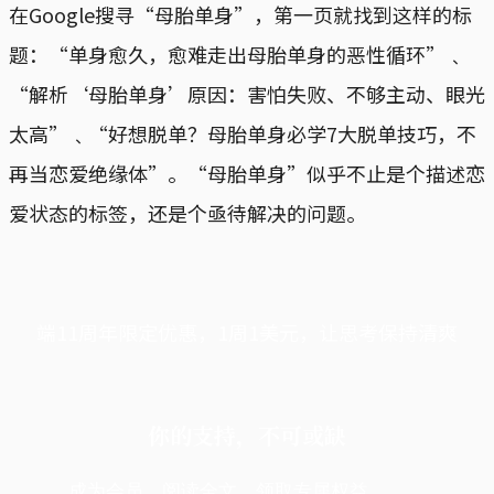
在Google搜寻“母胎单身”，第一页就找到这样的标
题：“单身愈久，愈难走出母胎单身的恶性循环”﹑
“解析‘母胎单身’原因：害怕失败、不够主动、眼光
太高”﹑“好想脱单？母胎单身必学7大脱单技巧，不
再当恋爱绝缘体”。“母胎单身”似乎不止是个描述恋
爱状态的标签，还是个亟待解决的问题。
端11周年限定优惠，1周1美元，让思考保持清爽
你的支持，不可或缺
成为会员，阅读全文，领取专属权益