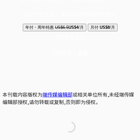
选择守护方案 + 华尔街日报或纽约时报
年付・周年特惠
US$6.5
US$4
/月
月付
US$8
/月
立即解锁全文
已是会员？
登录
本刊载内容版权为
端传媒编辑部
或相关单位所有,未经端传媒
编辑部授权,请勿转载或复制,否则即为侵权。