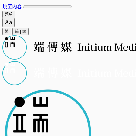
跳至内容
菜单
繁
简
|
繁