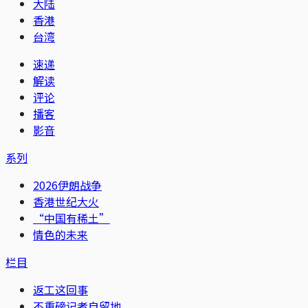
大陆
香港
台湾
速递
解读
评论
播客
影音
系列
2026伊朗战争
香港世纪大火
“中国有稀土”
情色的未来
栏目
返工这回事
不重磅记者自留地