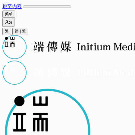
跳至内容
菜单
繁
简
|
繁