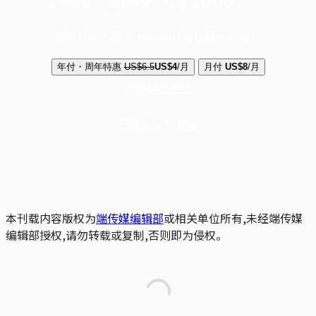
成为会员，阅读全文，领取专属权益
选择守护方案 + 华尔街日报或纽约时报
年付・周年特惠
US$6.5
US$4
/月
月付
US$8
/月
立即解锁全文
已是会员？
登录
本刊载内容版权为
端传媒编辑部
或相关单位所有,未经端传媒
编辑部授权,请勿转载或复制,否则即为侵权。