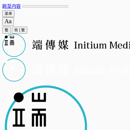
跳至内容
菜单
繁
简
|
繁