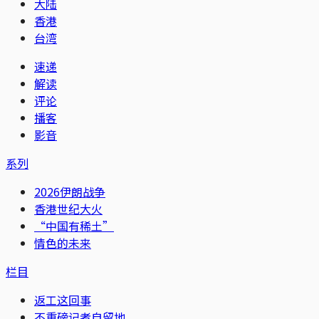
大陆
香港
台湾
速递
解读
评论
播客
影音
系列
2026伊朗战争
香港世纪大火
“中国有稀土”
情色的未来
栏目
返工这回事
不重磅记者自留地