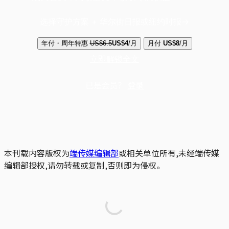
选择守护方案 + 华尔街日报或纽约时报
年付・周年特惠
US$6.5
US$4
/月
月付
US$8
/月
立即解锁全文
已是会员？
登录
本刊载内容版权为
端传媒编辑部
或相关单位所有,未经端传媒
编辑部授权,请勿转载或复制,否则即为侵权。