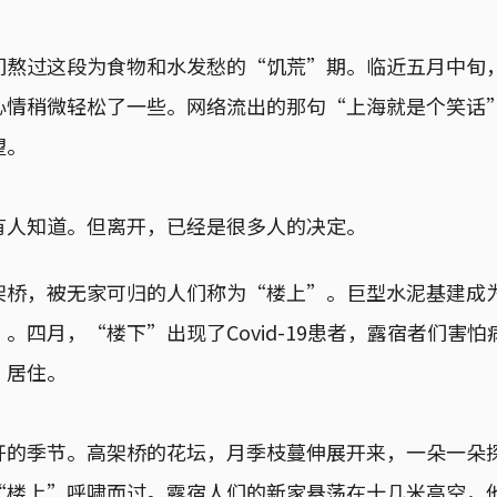
们熬过这段为食物和水发愁的“饥荒”期。临近五月中旬
心情稍微轻松了一些。网络流出的那句“上海就是个笑话
望。
有人知道。但离开，已经是很多人的决定。
架桥，被无家可归的人们称为“楼上”。巨型水泥基建成
。四月，“楼下”出现了Covid-19患者，露宿者们害
”居住。
开的季节。高架桥的花坛，月季枝蔓伸展开来，一朵一朵
“楼上”呼啸而过。露宿人们的新家悬荡在十几米高空，