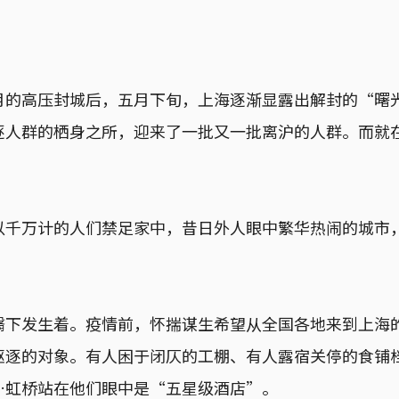
月的高压封城后，五月下旬，上海逐渐显露出解封的“曙
逐人群的栖身之所，迎来了一批又一批离沪的人群。而就
以千万计的人们禁足家中，昔日外人眼中繁华热闹的城市
翳下发生着。疫情前，怀揣谋生希望从全国各地来到上海
驱逐的对象。有人困于闭仄的工棚、有人露宿关停的食铺
…虹桥站在他们眼中是“五星级酒店”。