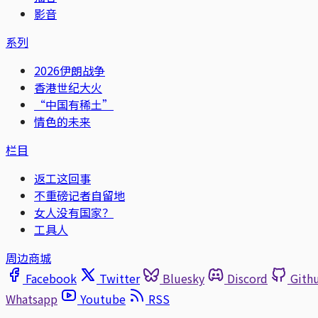
影音
系列
2026伊朗战争
香港世纪大火
“中国有稀土”
情色的未来
栏目
返工这回事
不重磅记者自留地
女人没有国家？
工具人
周边商城
Facebook
Twitter
Bluesky
Discord
Gith
Whatsapp
Youtube
RSS