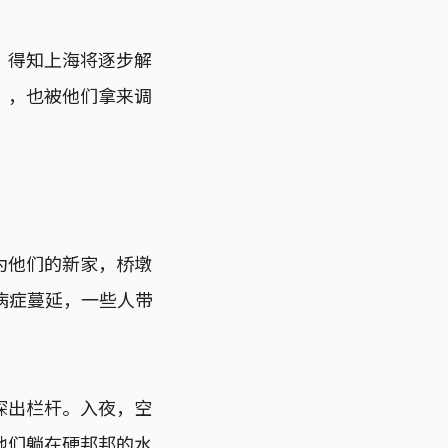
，得知上海将逐步解
”，也被他们拿来调
为他们的新家，桥墩
怕病症蔓延，一些人带
探出栏杆。入夜，空
他们躺在硬邦邦的水