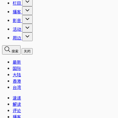
栏目
播客
影音
活动
周边
搜索
关闭
最新
国际
大陆
香港
台湾
速递
解读
评论
播客