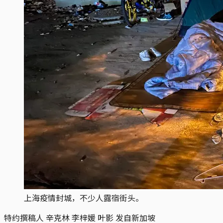
上海疫情封城，不少人露宿街头。
特约撰稿人 辛克林 李梓媛 叶影 发自新加坡