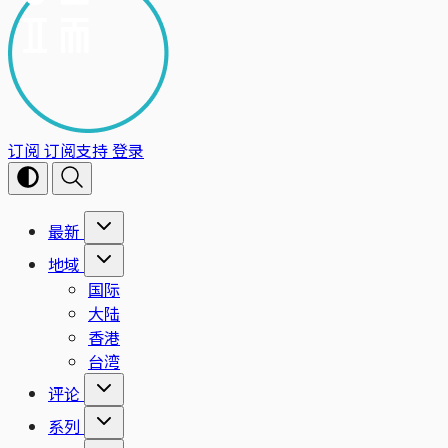
订阅
订阅支持
登录
最新
地域
国际
大陆
香港
台湾
评论
系列