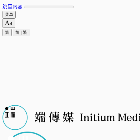
跳至内容
菜单
繁
简
|
繁