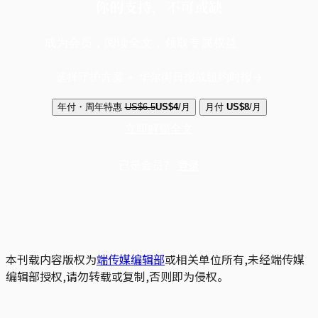
你的支持，不可或缺
成为会员，阅读全文，领取专属权益
选择守护方案 + 华尔街日报或纽约时报
年付・周年特惠
US$6.5
US$4
/月
月付
US$8
/月
立即解锁全文
已是会员？
登录
本刊载内容版权为
端传媒编辑部
或相关单位所有,未经端传媒
编辑部授权,请勿转载或复制,否则即为侵权。