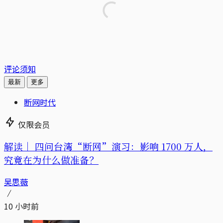
评论须知
最新
更多
断网时代
仅限会员
解读｜
四问台湾“断网”演习：影响 1700 万人，
究竟在为什么做准备？
吴思薇
10 小时前