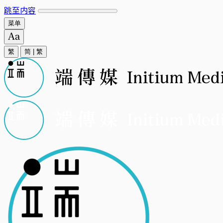
跳至内容
菜单
繁
简
|
繁