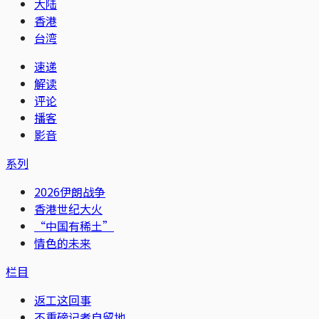
大陆
香港
台湾
速递
解读
评论
播客
影音
系列
2026伊朗战争
香港世纪大火
“中国有稀土”
情色的未来
栏目
返工这回事
不重磅记者自留地