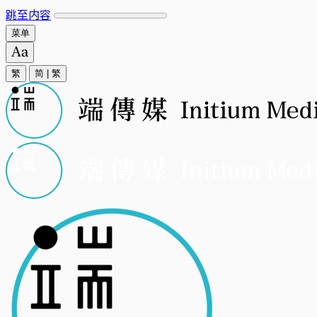
跳至内容
菜单
繁
简
|
繁