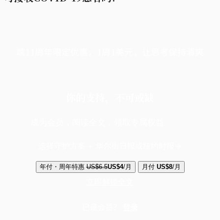
端11周年限定优惠，1周1美元，让思考保持清爽
你的支持，不可或缺
成为会员，阅读全文，领取专属权益
选择守护方案 + 华尔街日报或纽约时报
年付・周年特惠
US$6.5
US$4
/月
月付
US$8
/月
立即解锁全文
已是会员？
登录