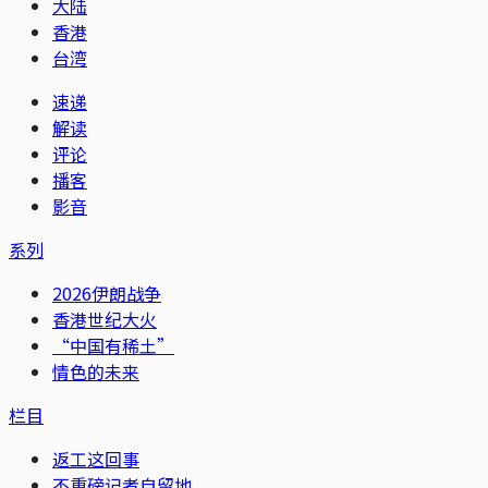
大陆
香港
台湾
速递
解读
评论
播客
影音
系列
2026伊朗战争
香港世纪大火
“中国有稀土”
情色的未来
栏目
返工这回事
不重磅记者自留地