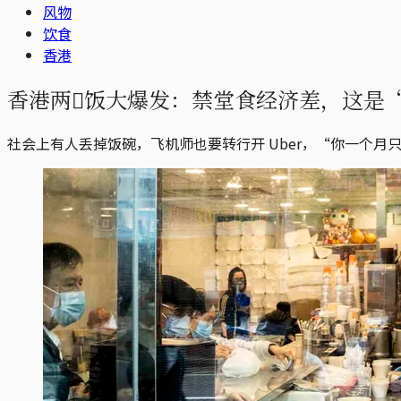
风物
饮食
香港
香港两𩠌饭大爆发：禁堂食经济差，这是
社会上有人丢掉饭碗，飞机师也要转行开 Uber，“你一个月只