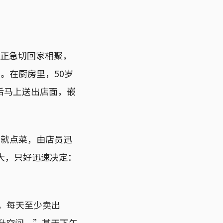
们正急切回家相聚，
。在厨房里，50岁
后马上送出店面，嵌
上就点菜，由店员迅
大，只好迅速决定：
月，每天至少卖出
上升空间。”某天下午