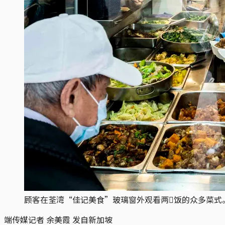
顾客在荃湾“佳记美食”玻璃窗外观看两𩠌饭的众多菜式
端传媒记者 余美霞 发自新加坡