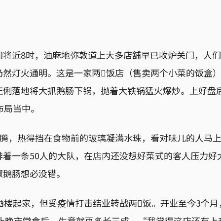
间将近8时，油麻地弥敦道上大多店舖早已收炉关门，人
然灯火通明。这是一家两𩠌饭店（售卖两个小菜的饭盒）
正俐落地将大抓鹅肠下锅，抛着大铁锅猛火爆炒。上好盘
布局当中。
气蒸腾，热得挡在食物前的玻璃凝满水珠，看对味儿的人马
排着一条50人的大队，在店内还没想好菜式的客人压力好
椒鹅肠想必没错。
酒楼起家，但受疫情打击结业转战两𩠌饭。开业至今3个
禁止晚市堂食后，生意就再多长三成。“我觉得这店还有