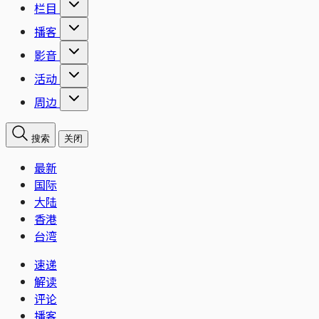
栏目
播客
影音
活动
周边
搜索
关闭
最新
国际
大陆
香港
台湾
速递
解读
评论
播客