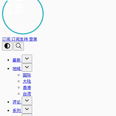
订阅
订阅支持
登录
最新
地域
国际
大陆
香港
台湾
评论
系列