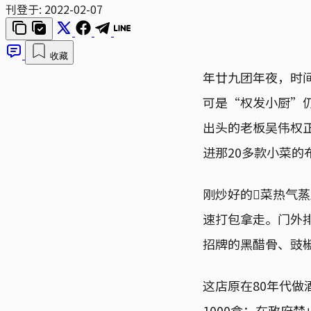
刊登于:
2022-02-07
收藏
年廿九团年夜，时
可是“权发小厨”仍
出头的老板吴伟权
进那20多款小菜的
刚炒好的𩠌菜热
速打包拿走。门外
招牌的黑醋骨、豉
这店原在80年代做
1000盒；在政府