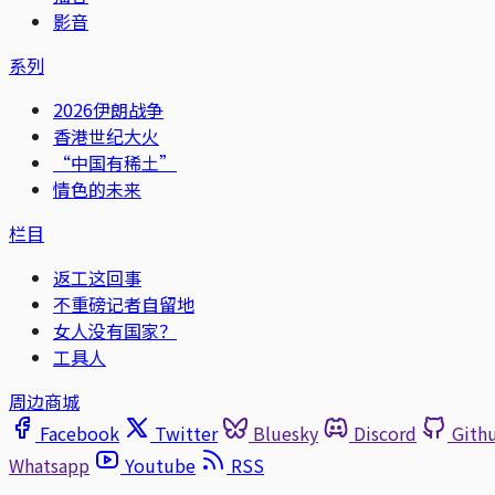
影音
系列
2026伊朗战争
香港世纪大火
“中国有稀土”
情色的未来
栏目
返工这回事
不重磅记者自留地
女人没有国家？
工具人
周边商城
Facebook
Twitter
Bluesky
Discord
Gith
Whatsapp
Youtube
RSS