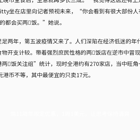
itty坐在店里向记者预视未来，“你会看到有很大部份
）的都会买两𩠌饭。”她说。
足足两年，第五波疫情又来了。人们深陷在经济低迷的年
食物开支计较。带着强烈庶民性格的两𩠌饭店在逆市中冒
两𩠌饭关注组”统计，现时全港约有270家店，当中旺角
0元港币不等，其中最便宜的只卖17元。
端11周年限定优惠，1周1美元，让思考保持清爽