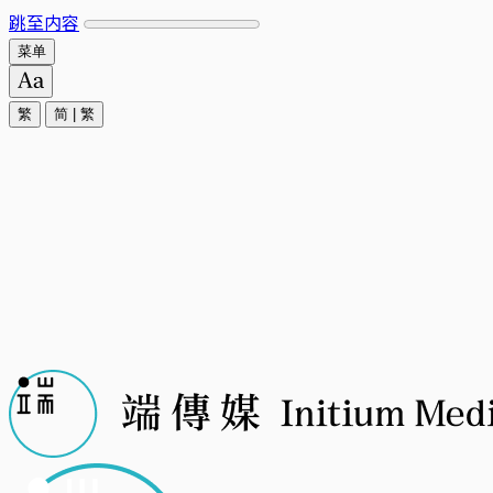
跳至内容
菜单
繁
简
|
繁