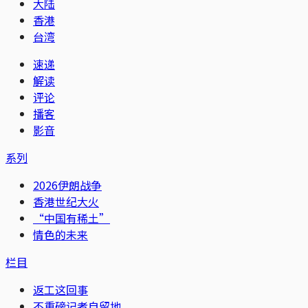
大陆
香港
台湾
速递
解读
评论
播客
影音
系列
2026伊朗战争
香港世纪大火
“中国有稀土”
情色的未来
栏目
返工这回事
不重磅记者自留地