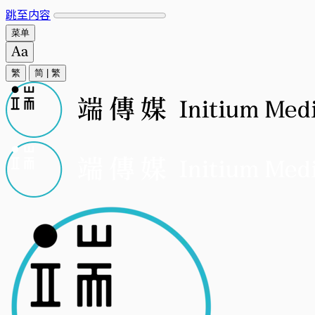
跳至内容
菜单
繁
简
|
繁