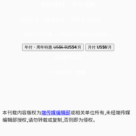
你的支持，不可或缺
成为会员，阅读全文，领取专属权益
选择守护方案 + 华尔街日报或纽约时报
年付・周年特惠
US$6.5
US$4
/月
月付
US$8
/月
立即解锁全文
已是会员？
登录
本刊载内容版权为
端传媒编辑部
或相关单位所有,未经端传媒
编辑部授权,请勿转载或复制,否则即为侵权。