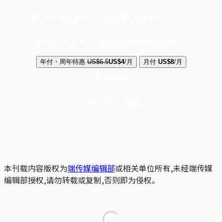
成为会员，阅读全文，领取专属权益
选择守护方案 + 华尔街日报或纽约时报
年付・周年特惠
US$6.5
US$4
/月
月付
US$8
/月
立即解锁全文
已是会员？
登录
本刊载内容版权为
端传媒编辑部
或相关单位所有,未经端传媒
编辑部授权,请勿转载或复制,否则即为侵权。