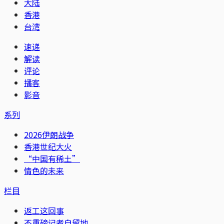
大陆
香港
台湾
速递
解读
评论
播客
影音
系列
2026伊朗战争
香港世纪大火
“中国有稀土”
情色的未来
栏目
返工这回事
不重磅记者自留地