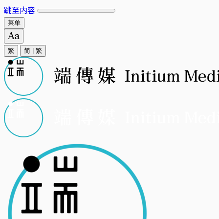
跳至内容
菜单
繁
简
|
繁