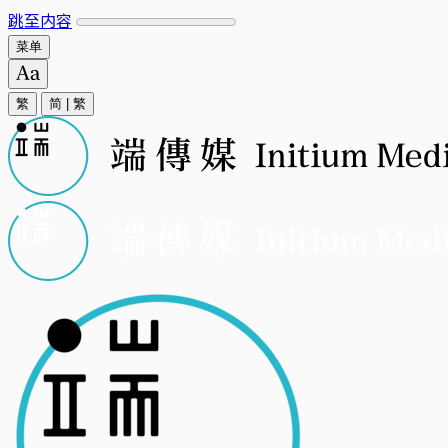
跳至内容
菜单
繁
简
|
繁