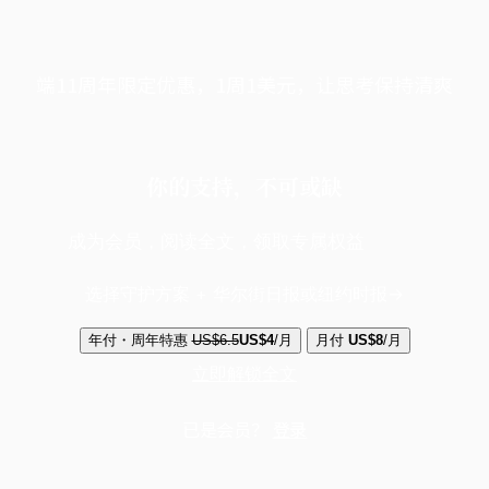
端11周年限定优惠，1周1美元，让思考保持清爽
你的支持，不可或缺
成为会员，阅读全文，领取专属权益
选择守护方案 + 华尔街日报或纽约时报
年付・周年特惠
US$6.5
US$4
/月
月付
US$8
/月
立即解锁全文
已是会员？
登录