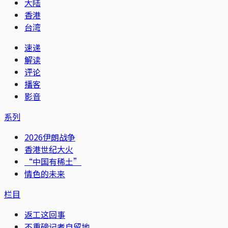
大陆
香港
台湾
速递
解读
评论
播客
影音
系列
2026伊朗战争
香港世纪大火
“中国有稀土”
情色的未来
栏目
返工这回事
不重磅记者自留地