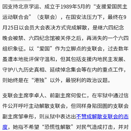
因支持北京学运、成立于1989年5月的“支援爱国民主
运动联合会”（支联会），在国安法压力下，最终在9
月25日以会员大会表决方式完成解散，是继六四纪念
晚会被禁、六四纪念馆被关停之后，再消失的一个六四
组织象征。以“爱国”作为立脚点的支联会，过去数年
虽遭本地批评保守温和，但其包括支援内地民主发展、
守护八九历史真相、延续悼念集会等在内的重点工作，
则始终是在“港独”以外，最锐利的政治议题。
支联会主席李卓人、前副主席何俊仁，在牢狱中通过信
件公开呼吁主动解散支联会，但同样身陷囹圄的支联会
副主席邹幸彤，则从狱中表达出
不赞成解散支联会的态
度
，她指不希望“恐慌性解散”对民气造成打击，并对