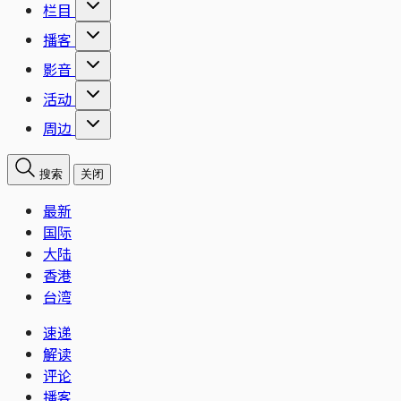
栏目
播客
影音
活动
周边
搜索
关闭
最新
国际
大陆
香港
台湾
速递
解读
评论
播客