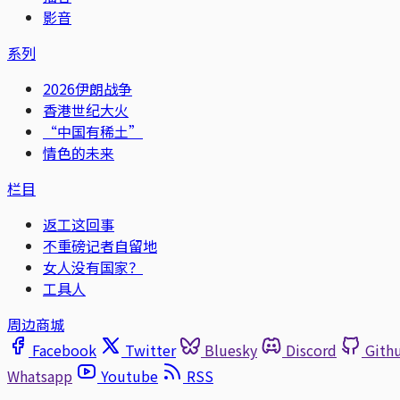
影音
系列
2026伊朗战争
香港世纪大火
“中国有稀土”
情色的未来
栏目
返工这回事
不重磅记者自留地
女人没有国家？
工具人
周边商城
Facebook
Twitter
Bluesky
Discord
Gith
Whatsapp
Youtube
RSS