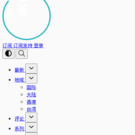
订阅
订阅支持
登录
最新
地域
国际
大陆
香港
台湾
评论
系列