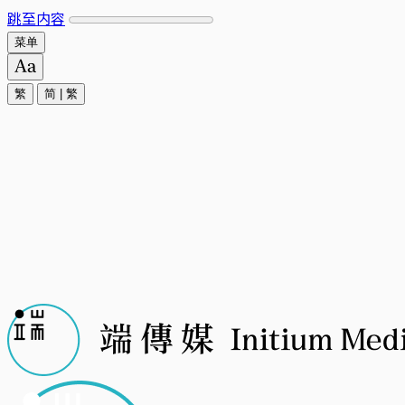
跳至内容
菜单
繁
简
|
繁