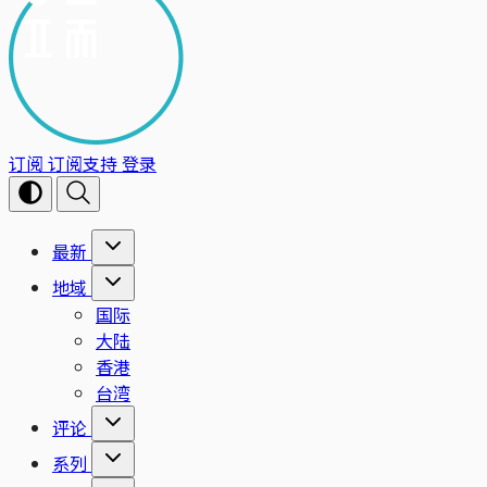
订阅
订阅支持
登录
最新
地域
国际
大陆
香港
台湾
评论
系列