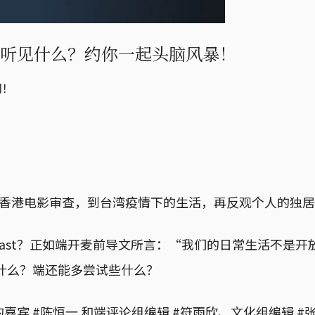
t中听见什么？约你一起头脑风暴！
们！
主题从香港电影审查，到台湾疫情下的生活，再反观个人的独
cast？正如端开麦前导文所言：“我们的日常生活不是
什么？端还能多尝试些什么？
的嘉宾 #陈恒一 和端评论组编辑 #符雨欣、文化组编辑