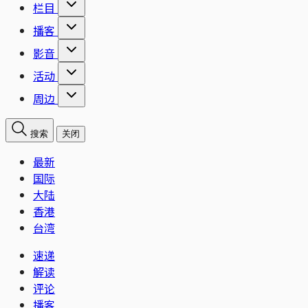
栏目
播客
影音
活动
周边
搜索
关闭
最新
国际
大陆
香港
台湾
速递
解读
评论
播客