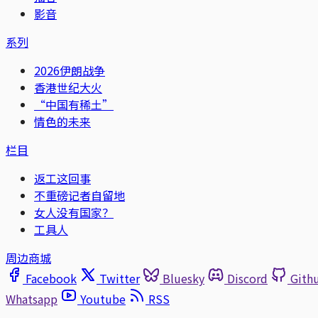
影音
系列
2026伊朗战争
香港世纪大火
“中国有稀土”
情色的未来
栏目
返工这回事
不重磅记者自留地
女人没有国家？
工具人
周边商城
Facebook
Twitter
Bluesky
Discord
Gith
Whatsapp
Youtube
RSS