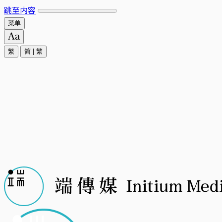
跳至内容
菜单
繁
简
|
繁