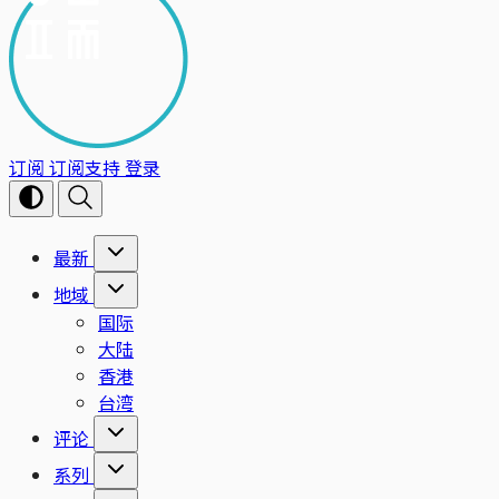
订阅
订阅支持
登录
最新
地域
国际
大陆
香港
台湾
评论
系列