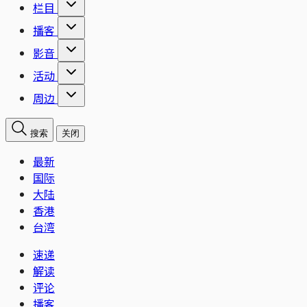
栏目
播客
影音
活动
周边
搜索
关闭
最新
国际
大陆
香港
台湾
速递
解读
评论
播客