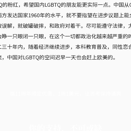
TQ的粉红，希望国内LGBTQ的朋友能更实际一点。中国从
方发达国家1960年的水平，就不要指望在进步议题上能
被误解，就破罐破摔，和政府对着干。尽可能遵守法律，
会睁一只眼闭一只眼，在这个一切都政治化越来越严重的
二三十年内，随着经济继续进步，本科教育普及，同性恋
，中国对LGBTQ的空间迟早一天也会赶上欧美的。
端11周年限定优惠，1周1美元，让思考保持清爽
你的支持，不可或缺