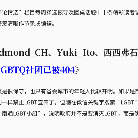
评论精选”栏目每周择选报导及圆桌话题中十条精彩读者
语意清晰作节录或编辑。
L、Edmond_CH、Yuki_Ito、西西
GBTQ社团已被404
》
流是很保守，也只有省会城市的年轻人比较开明。如果是
一样禁止LGBT宣传了。但刚在微信关键字搜索“LGBT
南通LGBT小组”，说明政府并不是要消灭LGBT，而是