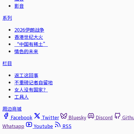
影音
系列
2026伊朗战争
香港世纪大火
“中国有稀土”
情色的未来
栏目
返工这回事
不重磅记者自留地
女人没有国家？
工具人
周边商城
Facebook
Twitter
Bluesky
Discord
Gith
Whatsapp
Youtube
RSS