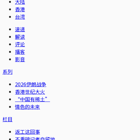
大陆
香港
台湾
速递
解读
评论
播客
影音
系列
2026伊朗战争
香港世纪大火
“中国有稀土”
情色的未来
栏目
返工这回事
不重磅记者自留地