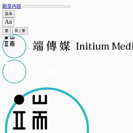
跳至内容
菜单
繁
简
|
繁