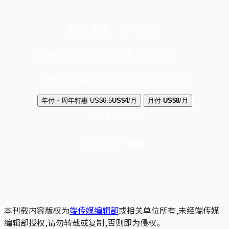
你的支持，不可或缺
成为会员，阅读全文，领取专属权益
选择守护方案 + 华尔街日报或纽约时报
年付・周年特惠
US$6.5
US$4
/月
月付
US$8
/月
立即解锁全文
已是会员？
登录
本刊载内容版权为
端传媒编辑部
或相关单位所有,未经端传媒
编辑部授权,请勿转载或复制,否则即为侵权。