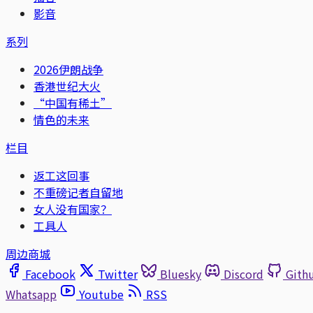
影音
系列
2026伊朗战争
香港世纪大火
“中国有稀土”
情色的未来
栏目
返工这回事
不重磅记者自留地
女人没有国家？
工具人
周边商城
Facebook
Twitter
Bluesky
Discord
Gith
Whatsapp
Youtube
RSS