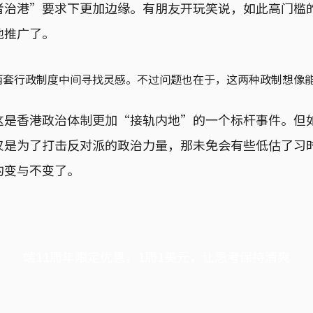
者治港”要求下更加边缘。有朋友开玩笑说，如此高门槛
地推广了。
两套行政制度中间寻找灵感。不过问题也在于，这两种政制想像
这是香港政治体制更加“接轨内地”的一个标杆事件。但
仅是为了打击反对派的政治力量，那未免会有些低估了习
的变与不变了。
端11周年限定优惠，1周1美元，让思考保持清爽