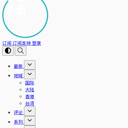
订阅
订阅支持
登录
最新
地域
国际
大陆
香港
台湾
评论
系列