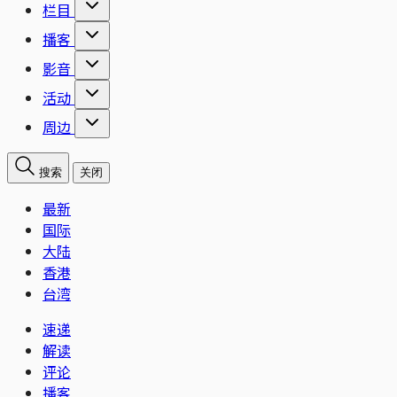
栏目
播客
影音
活动
周边
搜索
关闭
最新
国际
大陆
香港
台湾
速递
解读
评论
播客