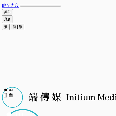
跳至内容
菜单
繁
简
|
繁