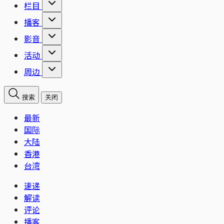
栏目
播客
影音
活动
周边
搜索
关闭
最新
国际
大陆
香港
台湾
速递
解读
评论
播客