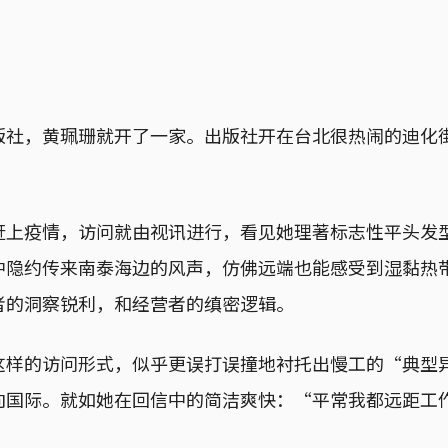
版社，黄珮珊就开了一家。出版社开在台北很热闹的迪化
。
赶上疫情，访问就由视讯进行，看见她理著标志性平头发
中隐约传来南泰海边的风声，仿佛远端也能感受到湿黏热
者的洞察锐利，和经营者的缜密逻辑。
这样的访问形式，似乎更误打误撞地衬托出慢工的“典型
向国际。就如她在回信中的简洁爽快：“平常我都远距工