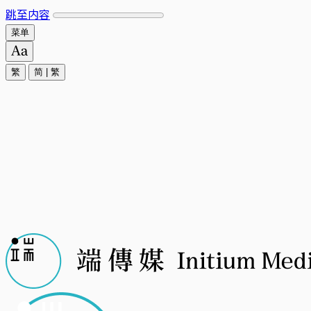
跳至内容
菜单
繁
简
|
繁