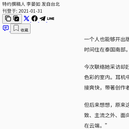
特约撰稿人 李晏如 发自台北
刊登于:
2021-01-31
收藏
一个人也能够开出
时间住在泰国南部
今次联络她采访却
色彩的室内。耳机
接爽快，带著创作
但后来想想，原来
致、主流之外、面
在云端。”