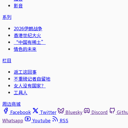
影音
系列
2026伊朗战争
香港世纪大火
“中国有稀土”
情色的未来
栏目
返工这回事
不重磅记者自留地
女人没有国家？
工具人
周边商城
Facebook
Twitter
Bluesky
Discord
Gith
Whatsapp
Youtube
RSS