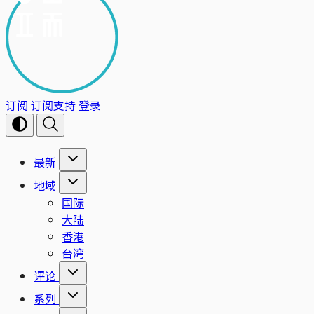
订阅
订阅支持
登录
最新
地域
国际
大陆
香港
台湾
评论
系列