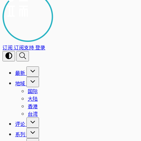
订阅
订阅支持
登录
最新
地域
国际
大陆
香港
台湾
评论
系列