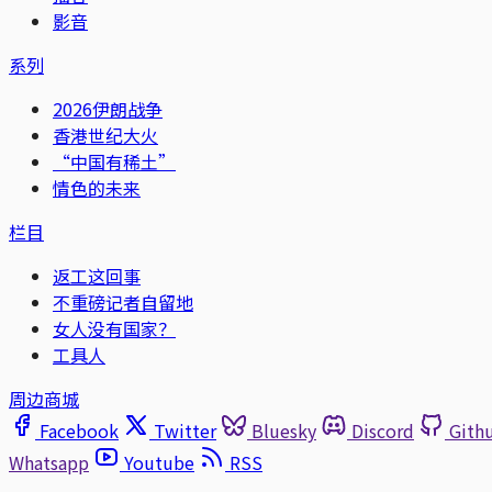
影音
系列
2026伊朗战争
香港世纪大火
“中国有稀土”
情色的未来
栏目
返工这回事
不重磅记者自留地
女人没有国家？
工具人
周边商城
Facebook
Twitter
Bluesky
Discord
Gith
Whatsapp
Youtube
RSS