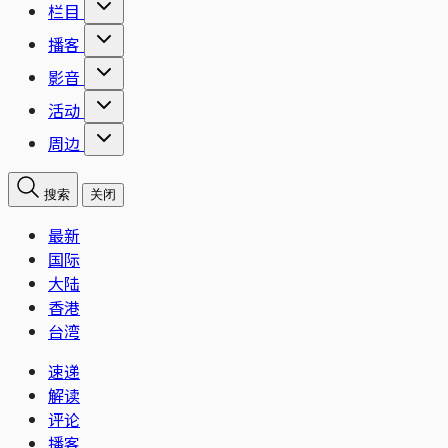
栏目
播客
影音
活动
周边
搜索
关闭
最新
国际
大陆
香港
台湾
速递
解读
评论
播客