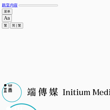
跳至内容
菜单
繁
简
|
繁