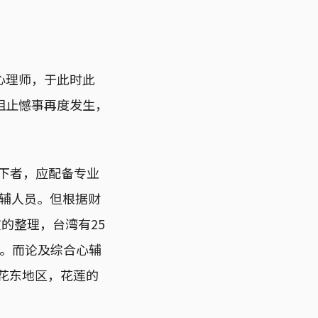
心理师，于此时此
阻止憾事再度发生，
以下者，应配备专业
心辅人员。但根据财
室的整理，台湾有25
6%。而论及综合心辅
的花东地区，花莲的