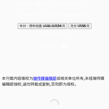
成为会员，阅读全文，领取专属权益
选择守护方案 + 华尔街日报或纽约时报
年付・周年特惠
US$6.5
US$4
/月
月付
US$8
/月
立即解锁全文
已是会员？
登录
本刊载内容版权为
端传媒编辑部
或相关单位所有,未经端传媒
编辑部授权,请勿转载或复制,否则即为侵权。