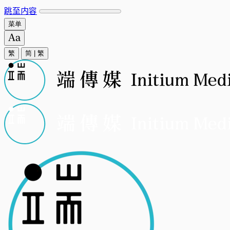
跳至内容
菜单
繁
简
|
繁