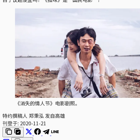
《消失的情人节》电影剧照。
特约撰稿人 郑秉泓 发自高雄
刊登于:
2020-11-21