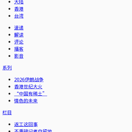
大陆
香港
台湾
速递
解读
评论
播客
影音
系列
2026伊朗战争
香港世纪大火
“中国有稀土”
情色的未来
栏目
返工这回事
不重磅记者自留地