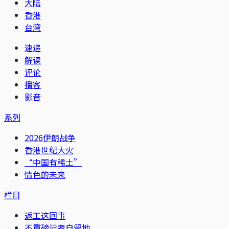
大陆
香港
台湾
速递
解读
评论
播客
影音
系列
2026伊朗战争
香港世纪大火
“中国有稀土”
情色的未来
栏目
返工这回事
不重磅记者自留地