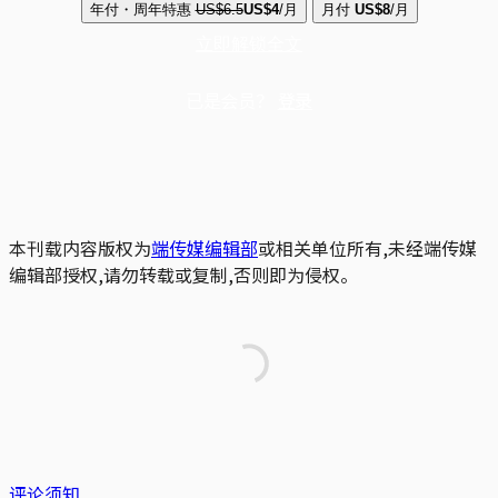
年付・周年特惠
US$6.5
US$4
/月
月付
US$8
/月
立即解锁全文
已是会员？
登录
本刊载内容版权为
端传媒编辑部
或相关单位所有,未经端传媒
编辑部授权,请勿转载或复制,否则即为侵权。
评论须知