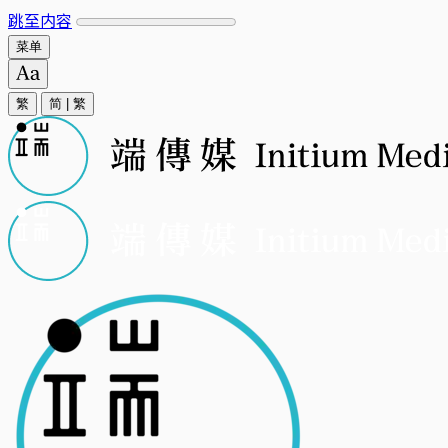
跳至内容
菜单
繁
简
|
繁