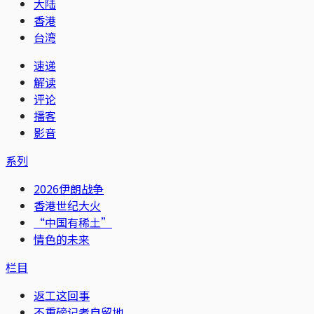
大陆
香港
台湾
速递
解读
评论
播客
影音
系列
2026伊朗战争
香港世纪大火
“中国有稀土”
情色的未来
栏目
返工这回事
不重磅记者自留地