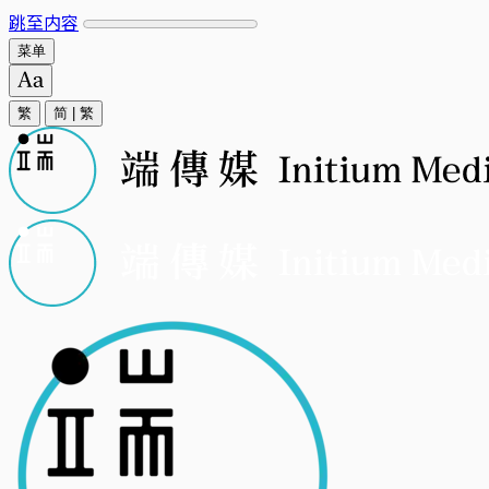
跳至内容
菜单
繁
简
|
繁