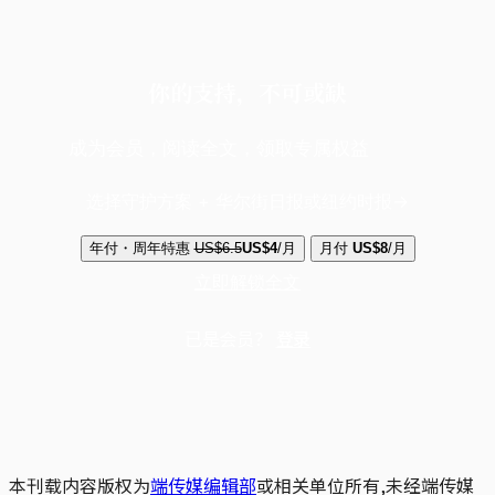
你的支持，不可或缺
成为会员，阅读全文，领取专属权益
选择守护方案 + 华尔街日报或纽约时报
年付・周年特惠
US$6.5
US$4
/月
月付
US$8
/月
立即解锁全文
已是会员？
登录
本刊载内容版权为
端传媒编辑部
或相关单位所有,未经端传媒