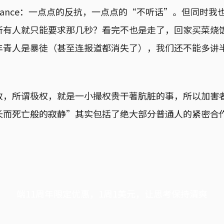
 of defiance：一点点的反抗，一点点的“不听话”。但同
所有人就只能要求那几秒？看完不也是走了，回家买菜烧
年青人是暴徒（甚至连报道都消失了），我们还不能多讲
政，所谓极权，就是一小撮权贵干著肮脏的事，所以加害
长而死亡般的寂静”其实包括了绝大部分普通人的紧密合
端11周年限定优惠，1周1美元，让思考保持清爽