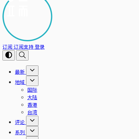
订阅
订阅支持
登录
最新
地域
国际
大陆
香港
台湾
评论
系列