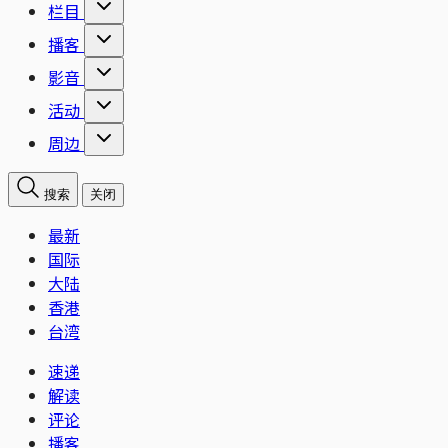
栏目
播客
影音
活动
周边
搜索
关闭
最新
国际
大陆
香港
台湾
速递
解读
评论
播客