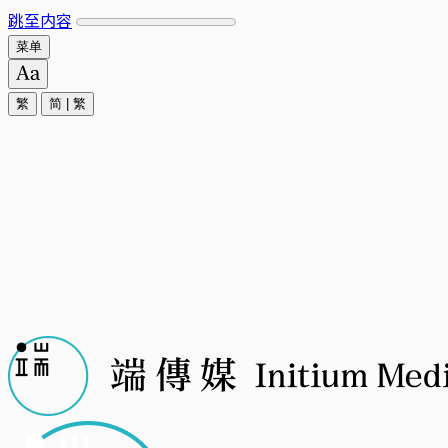
跳至内容
菜单
繁
简
|
繁