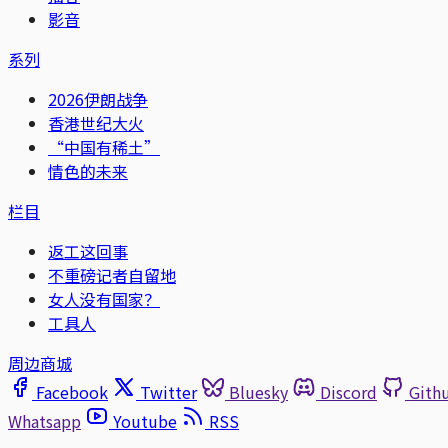
影音
系列
2026伊朗战争
香港世纪大火
“中国有稀土”
情色的未来
栏目
返工这回事
不重磅记者自留地
女人没有国家？
工具人
周边商城
Facebook
Twitter
Bluesky
Discord
Gith
Whatsapp
Youtube
RSS