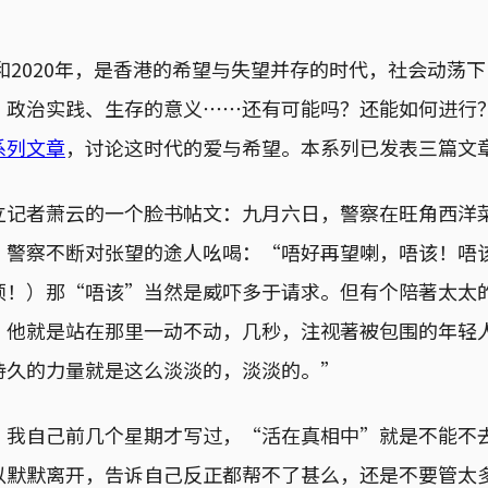
年和2020年，是香港的希望与失望并存的时代，社会动荡
、政治实践、生存的意义⋯⋯还有可能吗？还能如何进行
系列文章
，讨论这时代的爱与希望。本系列已发表三篇文
立记者萧云的一个脸书帖文：九月六日，警察在旺角西洋
。警察不断对张望的途人吆喝：“唔好再望喇，唔该！唔
烦！）那“唔该”当然是威吓多于请求。但有个陪著太太
，他就是站在那里一动不动，几秒，注视著被包围的年轻
持久的力量就是这么淡淡的，淡淡的。”
。我自己前几个星期才写过，“活在真相中”就是不能不
以默默离开，告诉自己反正都帮不了甚么，还是不要管太