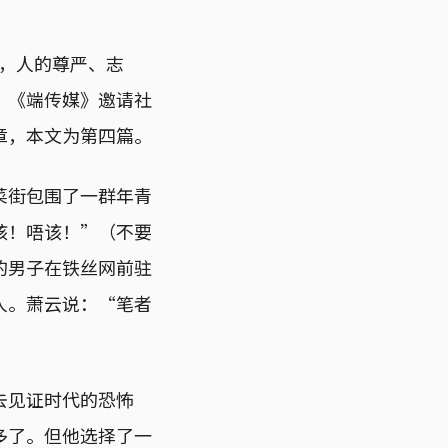
下，人的尊严、志
？《端传媒》邀请社
章，本文为第四篇。
菜街包围了一群年青
该！唔该！”（不要
的男子在铁丝网前驻
人。萧云说：“笔者
去见证时代的恐怖
多了。但他选择了一