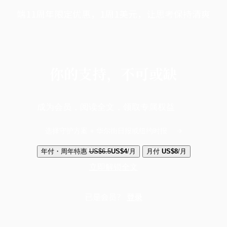
端11周年限定优惠，1周1美元，让思考保持清爽
你的支持，不可或缺
成为会员，阅读全文，领取专属权益
选择守护方案 + 华尔街日报或纽约时报
年付・周年特惠
US$6.5
US$4
/月
月付
US$8
/月
立即解锁全文
已是会员？
登录