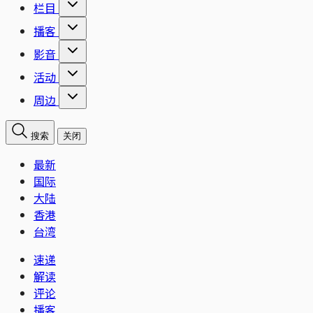
栏目
播客
影音
活动
周边
搜索
关闭
最新
国际
大陆
香港
台湾
速递
解读
评论
播客