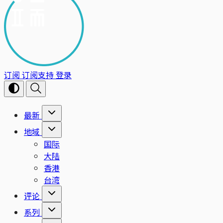
订阅
订阅支持
登录
最新
地域
国际
大陆
香港
台湾
评论
系列