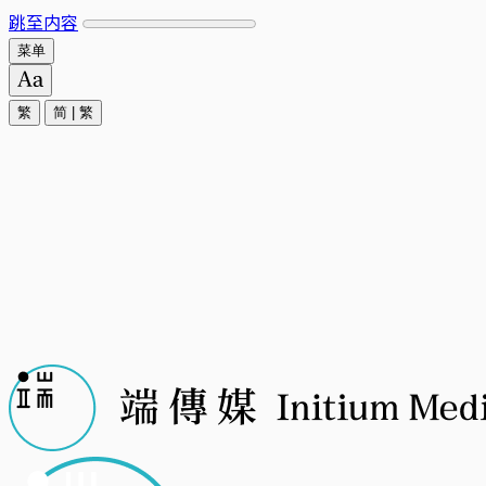
跳至内容
菜单
繁
简
|
繁