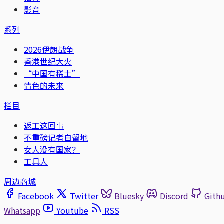
影音
系列
2026伊朗战争
香港世纪大火
“中国有稀土”
情色的未来
栏目
返工这回事
不重磅记者自留地
女人没有国家？
工具人
周边商城
Facebook
Twitter
Bluesky
Discord
Gith
Whatsapp
Youtube
RSS