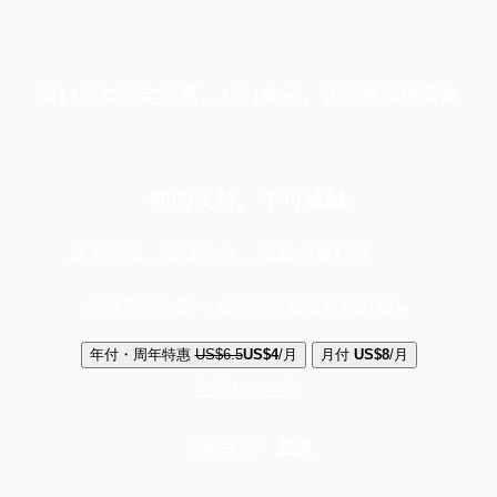
端11周年限定优惠，1周1美元，让思考保持清爽
你的支持，不可或缺
成为会员，阅读全文，领取专属权益
选择守护方案 + 华尔街日报或纽约时报
年付・周年特惠
US$6.5
US$4
/月
月付
US$8
/月
立即解锁全文
已是会员？
登录