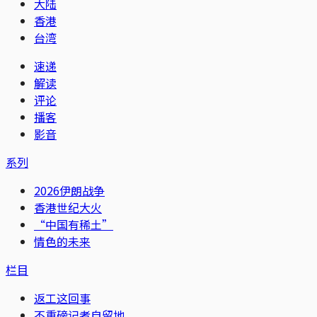
大陆
香港
台湾
速递
解读
评论
播客
影音
系列
2026伊朗战争
香港世纪大火
“中国有稀土”
情色的未来
栏目
返工这回事
不重磅记者自留地