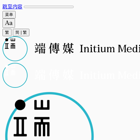
跳至内容
菜单
繁
简
|
繁