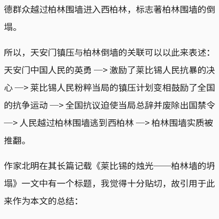
德群众越过柏林围墙进入西柏林，标志著柏林围墙的倒
塌。
所以，天安门镇压与柏林倒墙的关联可以以此来表述：
天安门中国人民的英勇 ─> 激励了莱比锡人民抗暴的决
心 ─> 莱比锡人民粉粹当局的镇压计划变相鼓励了全国
的抗争运动 ─> 全国抗议迫使当局总辞并废除出国禁令
─> 人民越过柏林围墙逃到西柏林 ─> 柏林围墙实质被
推翻。
作家北明在其长篇记载《莱比锡的烛光──柏林墙的坍
塌》一文中有一个标题，我觉得十分贴切，故引用于此
来作为本文的总结：