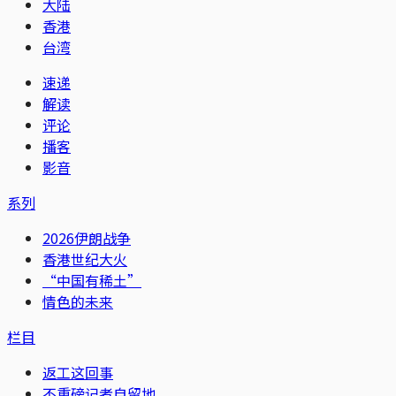
大陆
香港
台湾
速递
解读
评论
播客
影音
系列
2026伊朗战争
香港世纪大火
“中国有稀土”
情色的未来
栏目
返工这回事
不重磅记者自留地