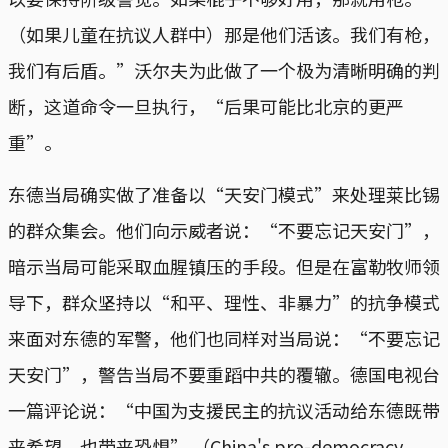
（如果儿童在抗议人群中）那是他们活该。我们有枪，
我们有后盾。”沃尔夫为此做了一个极为清晰明确的判
断，这道命令一旦执行，“后果可能比北京的更严
重”。
东德当局确实做了准备以“天安门模式”来处理莱比锡
的群众集会。他们向示威者说：“不要忘记天安门”，
暗示当局可能采取血腥镇压的手段。但是在富勒牧师领
导下，群众坚持以“和平、理性、非暴力”的抗争模式
来面对东德的军警，他们也同样对当局说：“不要忘记
天安门”，警告当局不要重蹈中共的覆辙。德国电视台
一篇评论说：“中国为支援民主的抗议活动给东德既带
来希望，也带来恐惧” （China's pro-democracy