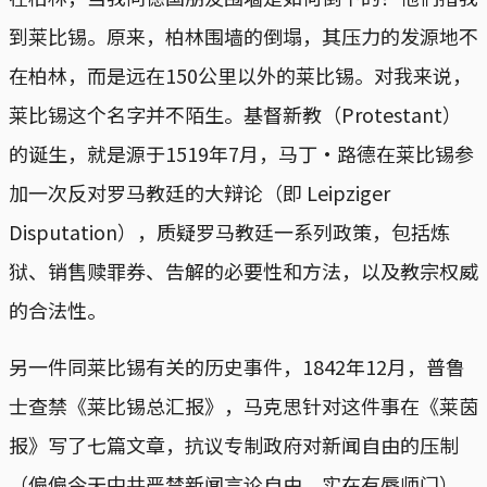
到莱比锡。原来，柏林围墙的倒塌，其压力的发源地不
在柏林，而是远在150公里以外的莱比锡。对我来说，
莱比锡这个名字并不陌生。基督新教（Protestant）
的诞生，就是源于1519年7月，马丁·路德在莱比锡参
加一次反对罗马教廷的大辩论（即 Leipziger
Disputation），质疑罗马教廷一系列政策，包括炼
狱、销售赎罪券、告解的必要性和方法，以及教宗权威
的合法性。
另一件同莱比锡有关的历史事件，1842年12月，普鲁
士查禁《莱比锡总汇报》，马克思针对这件事在《莱茵
报》写了七篇文章，抗议专制政府对新闻自由的压制
（偏偏今天中共严禁新闻言论自由，实在有辱师门）。