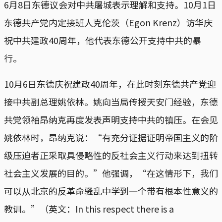
6月8日东德议会对中共屠城表示理解和支持。10月1日
东德共产党内定接班人克伦茨（Egon Krenz）访华庆
祝中共建政40周年，他代表东德公开支持中共的暴
行。
10月6日东德庆祝建政40周年，在此时刻东德共产党迎
接中共副总理姚依林。姚向当局传授天安门经验，东德
共党领袖昂纳克再度发表声明支持中共的镇压。在会见
姚依林时，昂纳克说：“有充分证据证明帝国主义的阶
级压迫者正采取具侵略性的反社会主义行动来达到扭转
社会主义发展的目的。”他强调，“在这情形下，我们
可以从北京的反革命骚乱中学到一个带有根本性意义的
教训。”（英文：In this respect there is a