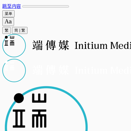
跳至内容
菜单
繁
简
|
繁