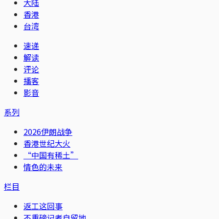
大陆
香港
台湾
速递
解读
评论
播客
影音
系列
2026伊朗战争
香港世纪大火
“中国有稀土”
情色的未来
栏目
返工这回事
不重磅记者自留地