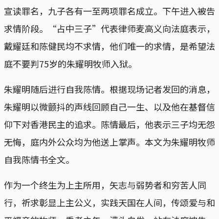
宣读罪名，九子各有一至两项罪名成立。下午进入被告
求情阶段。“占中三子”代表律师麦高义向法庭表示，
戴耀廷和陈健民均不求情，他们唯一的求情，是希望法
庭不要判75岁的朱耀明牧师入狱。
朱耀明随后进行自我陈情。根据现场记者发回的消息，
朱耀明以微颤抖的声线回顾自己一生、以及他在基督信
仰下对香港民主的追求。陈情最后，他表示三子均无怨
无悔，庭内外公众均为他送上掌声。本文为朱耀明牧师
自我陈情书全文。
作为一个终生为上主所用，矢志与弱势者和穷苦人同
行，祈求彰显上主公义，实践天国在人间，传颂爱与和