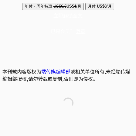
年付・周年特惠
US$6.5
US$4
/月
月付
US$8
/月
立即解锁全文
已是会员？
登录
本刊载内容版权为
端传媒编辑部
或相关单位所有,未经端传媒
编辑部授权,请勿转载或复制,否则即为侵权。