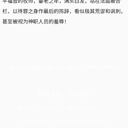
平福音的牧师，垂老之年，满头白发，站在法庭被告
栏，以待罪之身作最后的陈辞，看似极其荒谬和讽刺，
甚至被视为神职人员的羞辱！
端11周年限定优惠，1周1美元，让思考保持清爽
你的支持，不可或缺
成为会员，阅读全文，领取专属权益
选择守护方案 + 华尔街日报或纽约时报