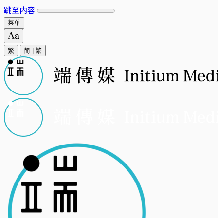
跳至内容
菜单
繁
简
|
繁