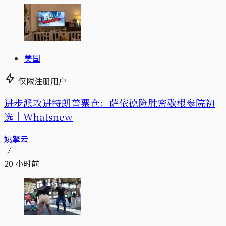
美国
仅限注册用户
进步派攻进特朗普票仓：萨依德险胜密歇根参院初
选｜Whatsnew
姚拏云
20 小时前