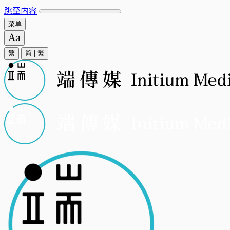
跳至内容
菜单
繁
简
|
繁