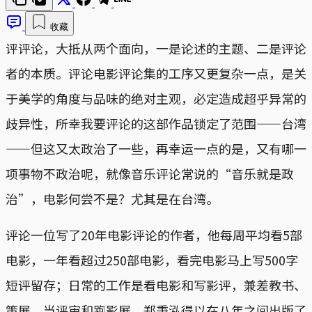
收藏
评评论，大抵从两个面向，一是论述的主题、二是评论
者的本质。评论电影评论集的工序又更复杂一点，是关
于美学的角度与品味的绝对主观，必定造成超乎异常的
歧异性，所幸我要评论的这部作品锁定了范围——台湾
——但这又太政治了一些，再幸运一点的是，又有哪一
项事物不政治呢，就像音乐评论常说的“音乐就是政
治”，电影何尝不是？尤其是在台湾。
评论一位写了20年电影评论的作者，他每周平均看5部
电影，一年看超过250部电影，看完电影马上写500字
短评留存；日常的工作是看电影和写影评，兼差教书、
策展、当评审和跑影展，郑秉泓得以在八年之间出版了