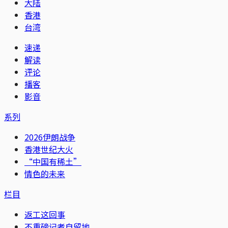
大陆
香港
台湾
速递
解读
评论
播客
影音
系列
2026伊朗战争
香港世纪大火
“中国有稀土”
情色的未来
栏目
返工这回事
不重磅记者自留地