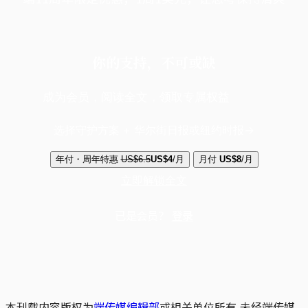
你的支持，不可或缺
成为会员，阅读全文，领取专属权益
选择守护方案 + 华尔街日报或纽约时报
年付・周年特惠
US$6.5
US$4
/月
月付
US$8
/月
立即解锁全文
已是会员？
登录
本刊载内容版权为
端传媒编辑部
或相关单位所有,未经端传媒