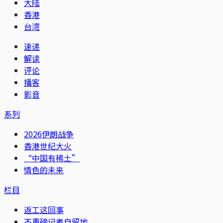
大陆
香港
台湾
速递
解读
评论
播客
影音
系列
2026伊朗战争
香港世纪大火
“中国有稀土”
情色的未来
栏目
返工这回事
不重磅记者自留地