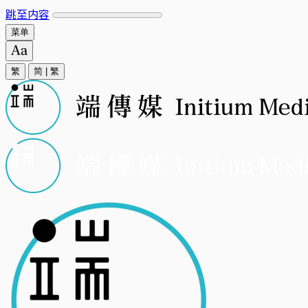
跳至内容
菜单
繁
简
|
繁