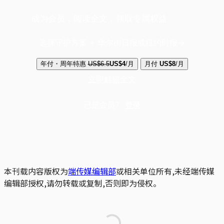
成为会员，阅读全文，领取专属权益
选择守护方案 + 华尔街日报或纽约时报
年付・周年特惠
US$6.5
US$4
/月
月付
US$8
/月
立即解锁全文
已是会员？
登录
本刊载内容版权为
端传媒编辑部
或相关单位所有,未经端传媒
编辑部授权,请勿转载或复制,否则即为侵权。