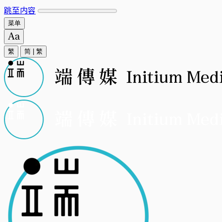
跳至内容
菜单
繁
简
|
繁