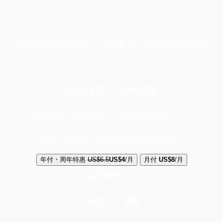
端11周年限定优惠，1周1美元，让思考保持清爽
你的支持，不可或缺
成为会员，阅读全文，领取专属权益
选择守护方案 + 华尔街日报或纽约时报
年付・周年特惠
US$6.5
US$4
/月
月付
US$8
/月
立即解锁全文
已是会员？
登录