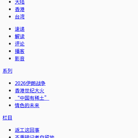
大陆
香港
台湾
速递
解读
评论
播客
影音
系列
2026伊朗战争
香港世纪大火
“中国有稀土”
情色的未来
栏目
返工这回事
不重磅记者自留地